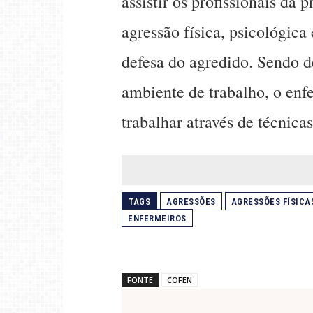
assistir os profissionais da 
agressão física, psicológica
defesa do agredido. Sendo d
ambiente de trabalho, o en
trabalhar através de técnic
TAGS
AGRESSÕES
AGRESSÕES FÍSICA
ENFERMEIROS
FONTE
COFEN