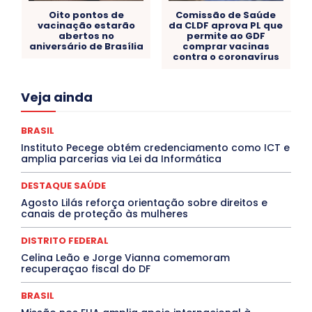
Oito pontos de
Comissão de Saúde
vacinação estarão
da CLDF aprova PL que
abertos no
permite ao GDF
aniversário de Brasília
comprar vacinas
contra o coronavírus
Acre
Alagoas
Amazonas
Bahia
BRASIL
Veja ainda
Ceará
Chikungunya
CLDF
COLUNAS
COMPORTAMENTO
CONCURSOS PÚBLICOS
Congressuanas & Esplanadumas
CONTRATO TEMPORÁRIO
BRASIL
Covid-19
Crônica Política
Crônicas
CULTURA
Instituto Pecege obtém credenciamento como ICT e
Cultura e Tal
DANÇA
Dengue
Denuncia
amplia parcerias via Lei da Informática
DESTAQUE BRASIL
DESTAQUE DF
DESTAQUE SAÚDE
DESTAQUES
Destaques Enfermagem Unida
DESTAQUE SAÚDE
DESTAQUES OUTROS
DISTRITO FEDERAL
EDUCAÇÃO
Agosto Lilás reforça orientação sobre direitos e
ELEIÇÕES
EMPREGO E OPORTUNIDADES
ENTORNO
canais de proteção às mulheres
Especial
Espírito Santo
ESPORTE
ESTÁGIO
EVENTOS
EXPOSIÇÃO
Featured
Febre Amarela
DISTRITO FEDERAL
Febre Oropouche
FILMES
Goiás
INTELIGÊNCIA ARTIFICIAL
INTERNACIONAL
Celina Leão e Jorge Vianna comemoram
Jogos Online
JUDICIÁRIO
LITERATURA
Maranhão
recuperaçao fiscal do DF
Marburg
Mato Grosso
Mato Grosso do Sul
MEIO AMBIENTE
Minas Gerais
MOBILIDADE
MPOX
BRASIL
MÚSICA
O Plantonista
Opinião
Oropouche
Pará