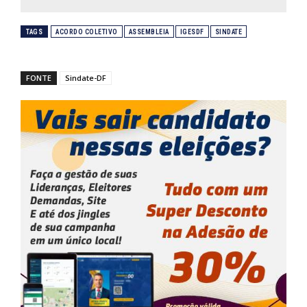
TAGS
ACORDO COLETIVO
ASSEMBLEIA
IGESDF
SINDATE
FONTE
Sindate-DF