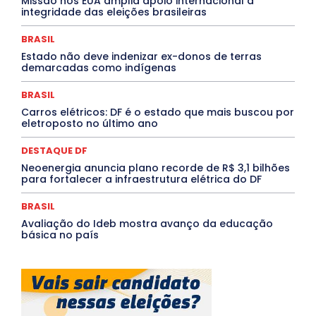
Missão nos EUA amplia apoio internacional à
Paraíba
Paraná
Pernambuco
Piauí
POLÍTICA
integridade das eleições brasileiras
PROCESSO SELETIVO
PUBLIEDITORIAL
QUALIFICAÇÃO PROFISSIONAL
RESIDÊNCIA
BRASIL
Rio de Janeiro
Rio Grande do Sul
Roraima
Santa Catarina
São Paulo
SARAMPO
SAÚDE
Estado não deve indenizar ex-donos de terras
demarcadas como indígenas
Saúde Agora
SEGURANÇA
Soltando o Verbo
TÁ FROID?
TEATRO
TECNOLOGIA
TIC TAC
Tocantins
Utilidade Pública
ZikaVirus
BRASIL
Carros elétricos: DF é o estado que mais buscou por
Mais
eletroposto no último ano
DESTAQUE DF
Neoenergia anuncia plano recorde de R$ 3,1 bilhões
para fortalecer a infraestrutura elétrica do DF
BRASIL
Avaliação do Ideb mostra avanço da educação
básica no país