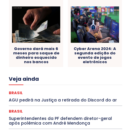
Governo dará mais 6
Cyber Arena 2024: A
meses para saque de
segunda edição do
dinheiro esquecido
evento de jogos
nos bancos
eletrônicos
Acre
Alagoas
Amazonas
Bahia
BRASIL
Veja ainda
Ceará
Chikungunya
CLDF
COLUNAS
COMPORTAMENTO
CONCURSOS PÚBLICOS
Congressuanas & Esplanadumas
CONTRATO TEMPORÁRIO
BRASIL
Covid-19
Crônica Política
Crônicas
CULTURA
AGU pedirá na Justiça a retirada do Discord do ar
Cultura e Tal
DANÇA
Dengue
Denuncia
DESTAQUE BRASIL
DESTAQUE DF
DESTAQUE SAÚDE
BRASIL
DESTAQUES
Destaques Enfermagem Unida
Superintendentes da PF defendem diretor-geral
DESTAQUES OUTROS
DISTRITO FEDERAL
EDUCAÇÃO
após polêmica com André Mendonça
ELEIÇÕES
EMPREGO E OPORTUNIDADES
ENTORNO
Especial
Espírito Santo
ESPORTE
ESTÁGIO