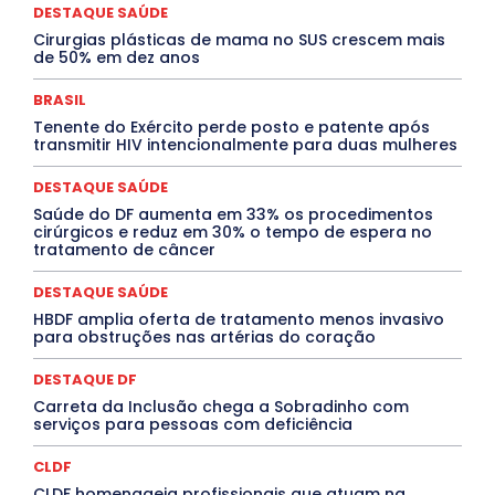
EVENTOS
EXPOSIÇÃO
Featured
Febre Amarela
DESTAQUE SAÚDE
Febre Oropouche
FILMES
Goiás
Cirurgias plásticas de mama no SUS crescem mais
INTELIGÊNCIA ARTIFICIAL
INTERNACIONAL
de 50% em dez anos
Jogos Online
JUDICIÁRIO
LITERATURA
Maranhão
Marburg
Mato Grosso
Mato Grosso do Sul
BRASIL
MEIO AMBIENTE
Minas Gerais
MOBILIDADE
MPOX
Tenente do Exército perde posto e patente após
MÚSICA
O Plantonista
Opinião
Oropouche
Pará
transmitir HIV intencionalmente para duas mulheres
Paraíba
Paraná
Pernambuco
Piauí
POLÍTICA
PROCESSO SELETIVO
PUBLIEDITORIAL
DESTAQUE SAÚDE
QUALIFICAÇÃO PROFISSIONAL
RESIDÊNCIA
Rio de Janeiro
Rio Grande do Sul
Roraima
Saúde do DF aumenta em 33% os procedimentos
Santa Catarina
São Paulo
SARAMPO
SAÚDE
cirúrgicos e reduz em 30% o tempo de espera no
tratamento de câncer
Saúde Agora
SEGURANÇA
Soltando o Verbo
TÁ FROID?
TEATRO
TECNOLOGIA
TIC TAC
Tocantins
Utilidade Pública
ZikaVirus
DESTAQUE SAÚDE
HBDF amplia oferta de tratamento menos invasivo
Mais
para obstruções nas artérias do coração
DESTAQUE DF
Carreta da Inclusão chega a Sobradinho com
serviços para pessoas com deficiência
CLDF
CLDF homenageia profissionais que atuam na