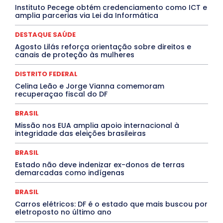
Covid-19
Crônica Política
Crônicas
CULTURA
Instituto Pecege obtém credenciamento como ICT e
Cultura e Tal
DANÇA
Dengue
Denuncia
amplia parcerias via Lei da Informática
DESTAQUE BRASIL
DESTAQUE DF
DESTAQUE SAÚDE
DESTAQUES
Destaques Enfermagem Unida
DESTAQUE SAÚDE
DESTAQUES OUTROS
DISTRITO FEDERAL
EDUCAÇÃO
Agosto Lilás reforça orientação sobre direitos e
ELEIÇÕES
EMPREGO E OPORTUNIDADES
ENTORNO
canais de proteção às mulheres
Especial
Espírito Santo
ESPORTE
ESTÁGIO
EVENTOS
EXPOSIÇÃO
Featured
Febre Amarela
DISTRITO FEDERAL
Febre Oropouche
FILMES
Goiás
INTELIGÊNCIA ARTIFICIAL
INTERNACIONAL
Celina Leão e Jorge Vianna comemoram
Jogos Online
JUDICIÁRIO
LITERATURA
Maranhão
recuperaçao fiscal do DF
Marburg
Mato Grosso
Mato Grosso do Sul
MEIO AMBIENTE
Minas Gerais
MOBILIDADE
MPOX
BRASIL
MÚSICA
O Plantonista
Opinião
Oropouche
Pará
Missão nos EUA amplia apoio internacional à
Paraíba
Paraná
Pernambuco
Piauí
POLÍTICA
integridade das eleições brasileiras
PROCESSO SELETIVO
PUBLIEDITORIAL
QUALIFICAÇÃO PROFISSIONAL
RESIDÊNCIA
BRASIL
Rio de Janeiro
Rio Grande do Sul
Roraima
Santa Catarina
São Paulo
SARAMPO
SAÚDE
Estado não deve indenizar ex-donos de terras
demarcadas como indígenas
Saúde Agora
SEGURANÇA
Soltando o Verbo
TÁ FROID?
TEATRO
TECNOLOGIA
TIC TAC
Tocantins
Utilidade Pública
ZikaVirus
BRASIL
Carros elétricos: DF é o estado que mais buscou por
Mais
eletroposto no último ano