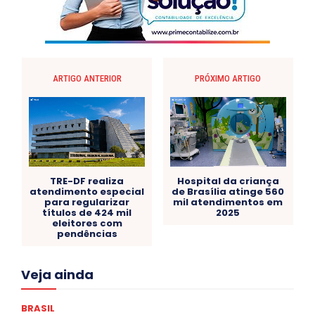
ARTIGO ANTERIOR
PRÓXIMO ARTIGO
TRE-DF realiza
Hospital da criança
atendimento especial
de Brasília atinge 560
para regularizar
mil atendimentos em
títulos de 424 mil
2025
eleitores com
pendências
Acre
Alagoas
Amazonas
Bahia
BRASIL
Veja ainda
Ceará
Chikungunya
CLDF
COLUNAS
COMPORTAMENTO
CONCURSOS PÚBLICOS
Congressuanas & Esplanadumas
CONTRATO TEMPORÁRIO
BRASIL