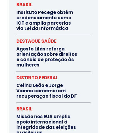
BRASIL
Instituto Pecege obtém
credenciamento como
ICT e amplia parcerias
via Lei da Informática
DESTAQUE SAÚDE
Agosto Lilás reforça
orientação sobre direitos
e canais de proteção às
mulheres
DISTRITO FEDERAL
Celina Leão e Jorge
Vianna comemoram
recuperaçao fiscal do DF
BRASIL
Missão nos EUA amplia
apoio internacional à
integridade das eleições
brasileiras