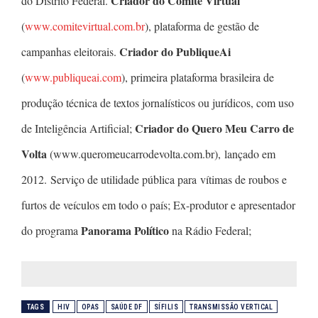
Criador do Comitê Virtual
do Distrito Federal.
(
www.comitevirtual.com.br
), plataforma de gestão de
Criador do PubliqueAi
campanhas eleitorais.
(
www.publiqueai.com
), primeira plataforma brasileira de
produção técnica de textos jornalísticos ou jurídicos, com uso
Criador do Quero Meu Carro de
de Inteligência Artificial;
Volta
(www.queromeucarrodevolta.com.br), lançado em
2012. Serviço de utilidade pública para vítimas de roubos e
furtos de veículos em todo o país; Ex-produtor e apresentador
Panorama Político
do programa
na Rádio Federal;
TAGS
HIV
OPAS
SAÚDE DF
SÍFILIS
TRANSMISSÃO VERTICAL