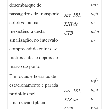
infr
desembarque de
açã
passageiros de transporte
Art. 181,
coletivo ou, na
o:
XIII do
inexistência desta
méd
CTB
sinalização, no intervalo
ia
compreendido entre dez
metros antes e depois do
marco do ponto
Em locais e horários de
infr
estacionamento e parada
açã
Art. 181,
proibidos pela
o:
XIX do
sinalização (placa –
gra
CTB