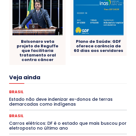
Bolsonaro veta
Plano de Saúde: GDF
projeto de Reguffe
oferece carência de
que facilitaria
60 dias aos servidores
tratamento oral
contra câncer
Acre
Alagoas
Amazonas
Bahia
BRASIL
Veja ainda
Ceará
Chikungunya
CLDF
COLUNAS
COMPORTAMENTO
CONCURSOS PÚBLICOS
Congressuanas & Esplanadumas
CONTRATO TEMPORÁRIO
BRASIL
Covid-19
Crônica Política
Crônicas
CULTURA
Estado não deve indenizar ex-donos de terras
Cultura e Tal
DANÇA
Dengue
Denuncia
demarcadas como indígenas
DESTAQUE BRASIL
DESTAQUE DF
DESTAQUE SAÚDE
DESTAQUES
Destaques Enfermagem Unida
BRASIL
DESTAQUES OUTROS
DISTRITO FEDERAL
EDUCAÇÃO
Carros elétricos: DF é o estado que mais buscou por
ELEIÇÕES
EMPREGO E OPORTUNIDADES
ENTORNO
eletroposto no último ano
Especial
Espírito Santo
ESPORTE
ESTÁGIO
EVENTOS
EXPOSIÇÃO
Featured
Febre Amarela