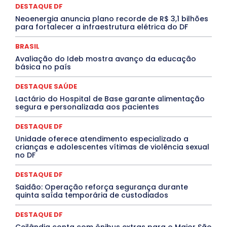
DESTAQUE DF
Febre Oropouche
FILMES
Goiás
INTELIGÊNCIA ARTIFICIAL
INTERNACIONAL
Neoenergia anuncia plano recorde de R$ 3,1 bilhões
Jogos Online
JUDICIÁRIO
LITERATURA
Maranhão
para fortalecer a infraestrutura elétrica do DF
Marburg
Mato Grosso
Mato Grosso do Sul
MEIO AMBIENTE
Minas Gerais
MOBILIDADE
MPOX
BRASIL
MÚSICA
O Plantonista
Opinião
Oropouche
Pará
Avaliação do Ideb mostra avanço da educação
Paraíba
Paraná
Pernambuco
Piauí
POLÍTICA
básica no país
PROCESSO SELETIVO
PUBLIEDITORIAL
QUALIFICAÇÃO PROFISSIONAL
RESIDÊNCIA
DESTAQUE SAÚDE
Rio de Janeiro
Rio Grande do Sul
Roraima
Santa Catarina
São Paulo
SARAMPO
SAÚDE
Lactário do Hospital de Base garante alimentação
segura e personalizada aos pacientes
Saúde Agora
SEGURANÇA
Soltando o Verbo
TÁ FROID?
TEATRO
TECNOLOGIA
TIC TAC
Tocantins
Utilidade Pública
ZikaVirus
DESTAQUE DF
Unidade oferece atendimento especializado a
Mais
crianças e adolescentes vítimas de violência sexual
no DF
DESTAQUE DF
Saidão: Operação reforça segurança durante
quinta saída temporária de custodiados
DESTAQUE DF
Ceilândia conta com ônibus extras para o Maior São