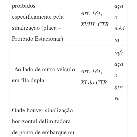
proibidos
açã
Art. 181,
especificamente pela
o
XVIII, CTB
sinalização (placa –
méd
Proibido Estacionar)
ia
infr
açã
Ao lado de outro veículo
Art. 181,
o
em fila dupla
XI do CTB
gra
ve
Onde houver sinalização
horizontal delimitadora
de ponto de embarque ou