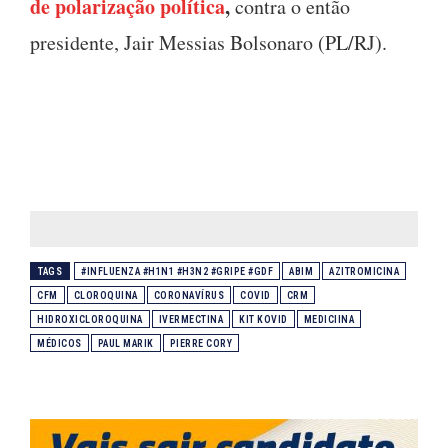
de polarização política
,
contra o então
presidente, Jair Messias Bolsonaro (PL/RJ).
TAGS
#INFLUENZA #H1N1 #H3N2 #GRIPE #GDF
ABIM
AZITROMICINA
CFM
CLOROQUINA
CORONAVÍRUS
COVID
CRM
HIDROXICLOROQUINA
IVERMECTINA
KIT KOVID
MEDICIINA
MÉDICOS
PAUL MARIK
PIERRE CORY