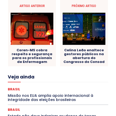
ARTIGO ANTERIOR
PRÓXIMO ARTIGO
Coren-MS cobra
Celina Leão enaltece
respeito e segurança
gestores públicos na
para os profissionais
abertura do
de Enfermagem
Congresso do Consad
Acre
Alagoas
Amazonas
Bahia
BRASIL
Veja ainda
Ceará
Chikungunya
CLDF
COLUNAS
COMPORTAMENTO
CONCURSOS PÚBLICOS
Congressuanas & Esplanadumas
CONTRATO TEMPORÁRIO
BRASIL
Covid-19
Crônica Política
Crônicas
CULTURA
Missão nos EUA amplia apoio internacional à
Cultura e Tal
DANÇA
Dengue
Denuncia
integridade das eleições brasileiras
DESTAQUE BRASIL
DESTAQUE DF
DESTAQUE SAÚDE
DESTAQUES
Destaques Enfermagem Unida
BRASIL
DESTAQUES OUTROS
DISTRITO FEDERAL
EDUCAÇÃO
Estado não deve indenizar ex-donos de terras