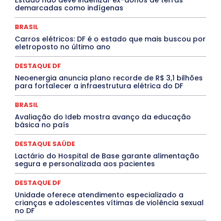
ELEIÇÕES
EMPREGO E OPORTUNIDADES
ENTORNO
demarcadas como indígenas
Especial
Espírito Santo
ESPORTE
ESTÁGIO
EVENTOS
EXPOSIÇÃO
Featured
Febre Amarela
BRASIL
Febre Oropouche
FILMES
Goiás
INTELIGÊNCIA ARTIFICIAL
INTERNACIONAL
Carros elétricos: DF é o estado que mais buscou por
Jogos Online
JUDICIÁRIO
LITERATURA
Maranhão
eletroposto no último ano
Marburg
Mato Grosso
Mato Grosso do Sul
MEIO AMBIENTE
Minas Gerais
MOBILIDADE
MPOX
DESTAQUE DF
MÚSICA
O Plantonista
Opinião
Oropouche
Pará
Neoenergia anuncia plano recorde de R$ 3,1 bilhões
Paraíba
Paraná
Pernambuco
Piauí
POLÍTICA
para fortalecer a infraestrutura elétrica do DF
PROCESSO SELETIVO
PUBLIEDITORIAL
QUALIFICAÇÃO PROFISSIONAL
RESIDÊNCIA
BRASIL
Rio de Janeiro
Rio Grande do Sul
Roraima
Santa Catarina
São Paulo
SARAMPO
SAÚDE
Avaliação do Ideb mostra avanço da educação
básica no país
Saúde Agora
SEGURANÇA
Soltando o Verbo
TÁ FROID?
TEATRO
TECNOLOGIA
TIC TAC
Tocantins
Utilidade Pública
ZikaVirus
DESTAQUE SAÚDE
Lactário do Hospital de Base garante alimentação
Mais
segura e personalizada aos pacientes
DESTAQUE DF
Unidade oferece atendimento especializado a
crianças e adolescentes vítimas de violência sexual
no DF