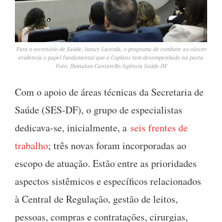
Para o secretário de Saúde, Juracy Lacerda, o programa de combate ao câncer
evidencia o papel fundamental que o Coplans tem desempenhado na pasta.
Foto: Jhonatan Cantarelle/Agência Saúde DF
Com o apoio de áreas técnicas da Secretaria de
Saúde (SES-DF), o grupo de especialistas
dedicava-se, inicialmente, a
seis frentes de
trabalho
; três novas foram incorporadas ao
escopo de atuação. Estão entre as prioridades
aspectos sistêmicos e específicos relacionados
à Central de Regulação, gestão de leitos,
pessoas, compras e contratações, cirurgias,