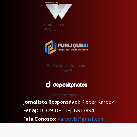
Mantenedor
PDNews
Produção de Conteúdo
com IA
Banco de Imagens
Jornalista Responsável:
Kleber Karpov
Fenaj:
10379-DF – IFJ: BR17894
Fale Conosco:
karpovls@gmail.com