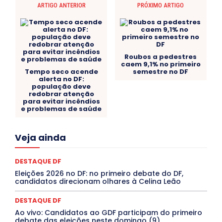
ARTIGO ANTERIOR
PRÓXIMO ARTIGO
Roubos a pedestres
caem 9,1% no primeiro
Tempo seco acende
semestre no DF
alerta no DF:
população deve
redobrar atenção
para evitar incêndios
e problemas de saúde
Acre
Alagoas
Amazonas
Bahia
BRASIL
Veja ainda
Ceará
Chikungunya
CLDF
COLUNAS
COMPORTAMENTO
CONCURSOS PÚBLICOS
Congressuanas & Esplanadumas
CONTRATO TEMPORÁRIO
DESTAQUE DF
Covid-19
Crônica Política
Crônicas
CULTURA
Eleições 2026 no DF: no primeiro debate do DF,
Cultura e Tal
DANÇA
Dengue
Denuncia
candidatos direcionam olhares à Celina Leão
DESTAQUE BRASIL
DESTAQUE DF
DESTAQUE SAÚDE
DESTAQUES
Destaques Enfermagem Unida
DESTAQUE DF
DESTAQUES OUTROS
DISTRITO FEDERAL
EDUCAÇÃO
Ao vivo: Candidatos ao GDF participam do primeiro
ELEIÇÕES
EMPREGO E OPORTUNIDADES
ENTORNO
debate das eleições neste domingo (9)