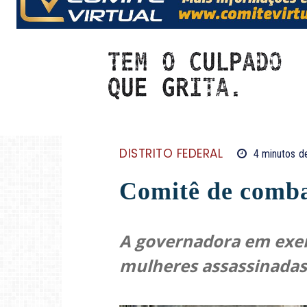
DISTRITO FEDERAL
4
minutos
de
Comitê de combat
A governadora em exerc
mulheres assassinadas