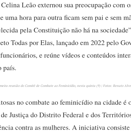
Celina Leão externou sua preocupação com os 
e uma hora para outra ficam sem pai e sem mã
lecida pela Constituição não há na sociedade”
jeto Todas por Elas, lançado em 2022 pelo Gov
funcionários, e reúne vídeos e conteúdos inter
 país.
eira reunião do Comitê de Combate ao Feminicídio, nesta quinta (9) | Fotos: Renato Alve
itosas no combate ao feminicídio na cidade é
 de Justiça do Distrito Federal e dos Territór
lência contra as mulheres. A iniciativa consist