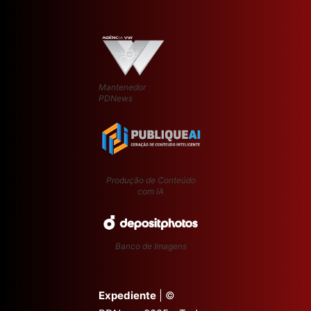
Mantenedor
PDNews
Produção de Conteúdo
com IA
Banco de Imagens
Expediente
| ©