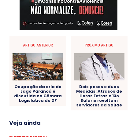
ARTIGO ANTERIOR
PRÓXIMO ARTIGO
Ocupação da orla do
Dois pesos e duas
Lago Paranoá é
Medidas: Atrasos de
discutida na Câmara
Horas Extras e 13o
Legislativa do DF
Salário revoltam
servidores da Saúde
Acre
Alagoas
Amazonas
Bahia
BRASIL
Veja ainda
Ceará
Chikungunya
CLDF
COLUNAS
COMPORTAMENTO
CONCURSOS PÚBLICOS
Congressuanas & Esplanadumas
CONTRATO TEMPORÁRIO