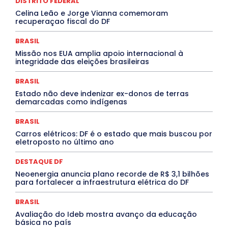
DISTRITO FEDERAL
Covid-19
Crônica Política
Crônicas
CULTURA
Celina Leão e Jorge Vianna comemoram
Cultura e Tal
DANÇA
Dengue
Denuncia
recuperaçao fiscal do DF
DESTAQUE BRASIL
DESTAQUE DF
DESTAQUE SAÚDE
DESTAQUES
Destaques Enfermagem Unida
BRASIL
DESTAQUES OUTROS
DISTRITO FEDERAL
EDUCAÇÃO
Missão nos EUA amplia apoio internacional à
ELEIÇÕES
EMPREGO E OPORTUNIDADES
ENTORNO
integridade das eleições brasileiras
Especial
Espírito Santo
ESPORTE
ESTÁGIO
EVENTOS
EXPOSIÇÃO
Featured
Febre Amarela
BRASIL
Febre Oropouche
FILMES
Goiás
INTELIGÊNCIA ARTIFICIAL
INTERNACIONAL
Estado não deve indenizar ex-donos de terras
Jogos Online
JUDICIÁRIO
LITERATURA
Maranhão
demarcadas como indígenas
Marburg
Mato Grosso
Mato Grosso do Sul
MEIO AMBIENTE
Minas Gerais
MOBILIDADE
MPOX
BRASIL
MÚSICA
O Plantonista
Opinião
Oropouche
Pará
Carros elétricos: DF é o estado que mais buscou por
Paraíba
Paraná
Pernambuco
Piauí
POLÍTICA
eletroposto no último ano
PROCESSO SELETIVO
PUBLIEDITORIAL
QUALIFICAÇÃO PROFISSIONAL
RESIDÊNCIA
DESTAQUE DF
Rio de Janeiro
Rio Grande do Sul
Roraima
Santa Catarina
São Paulo
SARAMPO
SAÚDE
Neoenergia anuncia plano recorde de R$ 3,1 bilhões
para fortalecer a infraestrutura elétrica do DF
Saúde Agora
SEGURANÇA
Soltando o Verbo
TÁ FROID?
TEATRO
TECNOLOGIA
TIC TAC
Tocantins
Utilidade Pública
ZikaVirus
BRASIL
Avaliação do Ideb mostra avanço da educação
Mais
básica no país