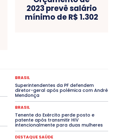
2023 prevê salário
mínimo de R$ 1.302
as
Bahia
BRASIL
Ceará
Chikungunya
CLDF
ONCURSOS PÚBLICOS
Congressuanas & Esplanadumas
Crônica Política
Crônicas
CULTURA
Cultura e Tal
DESTAQUE BRASIL
DESTAQUE DF
DESTAQUE SAÚDE
BRASIL
magem Unida
DESTAQUES OUTROS
DISTRITO FEDERAL
Superintendentes da PF defendem
EMPREGO E OPORTUNIDADES
ENTORNO
Especial
diretor-geral após polêmica com André
EVENTOS
EXPOSIÇÃO
Featured
Febre Amarela
Mendonça
Goiás
INTELIGÊNCIA ARTIFICIAL
INTERNACIONAL
LITERATURA
Maranhão
Marburg
Mato Grosso
BRASIL
NTE
Minas Gerais
MOBILIDADE
MPOX
MÚSICA
Tenente do Exército perde posto e
che
Pará
Paraíba
Paraná
Pernambuco
Piauí
patente após transmitir HIV
IVO
PUBLIEDITORIAL
QUALIFICAÇÃO PROFISSIONAL
intencionalmente para duas mulheres
 Grande do Sul
Roraima
Santa Catarina
São Paulo
 Agora
SEGURANÇA
Soltando o Verbo
TÁ FROID?
DESTAQUE SAÚDE
TIC TAC
Tocantins
Utilidade Pública
ZikaVirus