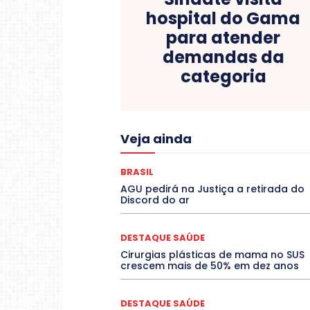
hospital do Gama
para atender
demandas da
categoria
Acre
Alagoas
Amazon
Veja ainda
COLUNAS
COMPORTAMENTO
C
CONTRATO TEMPORÁRIO
Covid-19
DANÇA
Dengue
Denuncia
BRASIL
DESTAQUES
Destaques Enfer
AGU pedirá na Justiça a retirada do
EDUCAÇÃO
ELEIÇÕES
Discord do ar
Espírito Santo
ESPORTE
ESTÁGIO
Febre Oropouche
FILMES
Jogos Online
JUDICIÁRIO
DESTAQUE SAÚDE
Mato Grosso do Sul
MEIO AMBIE
Cirurgias plásticas de mama no SUS
O Plantonista
Opinião
Oropou
crescem mais de 50% em dez anos
POLÍTICA
PROCESSO SELET
RESIDÊNCIA
Rio de Janeiro
Rio
SARAMPO
SAÚDE
Saúde
DESTAQUE SAÚDE
TEATRO
TECNOLOGIA