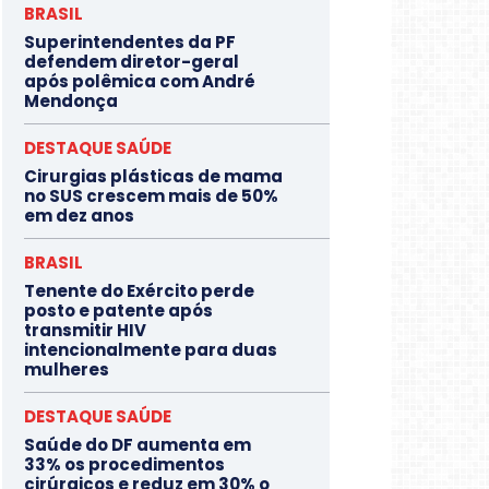
BRASIL
Superintendentes da PF
defendem diretor-geral
após polêmica com André
Mendonça
DESTAQUE SAÚDE
Cirurgias plásticas de mama
no SUS crescem mais de 50%
em dez anos
BRASIL
Tenente do Exército perde
posto e patente após
transmitir HIV
intencionalmente para duas
mulheres
DESTAQUE SAÚDE
Saúde do DF aumenta em
33% os procedimentos
cirúrgicos e reduz em 30% o