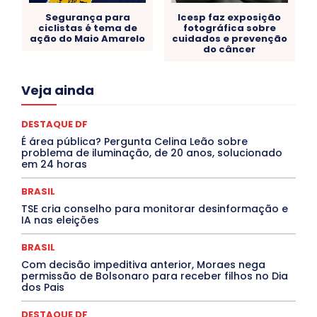
Segurança para
Icesp faz exposição
ciclistas é tema de
fotográfica sobre
ação do Maio Amarelo
cuidados e prevenção
do câncer
Acre
Alagoas
Amazonas
Bahia
BRASIL
Veja ainda
Ceará
Chikungunya
CLDF
COLUNAS
COMPORTAMENTO
CONCURSOS PÚBLICOS
Congressuanas & Esplanadumas
CONTRATO TEMPORÁRIO
DESTAQUE DF
Covid-19
Crônica Política
Crônicas
CULTURA
É área pública? Pergunta Celina Leão sobre
Cultura e Tal
DANÇA
Dengue
Denuncia
problema de iluminação, de 20 anos, solucionado
DESTAQUE BRASIL
DESTAQUE DF
DESTAQUE SAÚDE
em 24 horas
DESTAQUES
Destaques Enfermagem Unida
DESTAQUES OUTROS
DISTRITO FEDERAL
EDUCAÇÃO
BRASIL
ELEIÇÕES
EMPREGO E OPORTUNIDADES
ENTORNO
TSE cria conselho para monitorar desinformação e
Especial
Espírito Santo
ESPORTE
ESTÁGIO
IA nas eleições
EVENTOS
EXPOSIÇÃO
Featured
Febre Amarela
Febre Oropouche
FILMES
Goiás
BRASIL
INTELIGÊNCIA ARTIFICIAL
INTERNACIONAL
Jogos Online
JUDICIÁRIO
LITERATURA
Maranhão
Com decisão impeditiva anterior, Moraes nega
Marburg
Mato Grosso
Mato Grosso do Sul
permissão de Bolsonaro para receber filhos no Dia
dos Pais
MEIO AMBIENTE
Minas Gerais
MOBILIDADE
MPOX
MÚSICA
O Plantonista
Opinião
Oropouche
Pará
Paraíba
Paraná
Pernambuco
Piauí
POLÍTICA
DESTAQUE DF