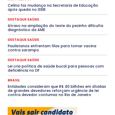
PROCESSO SELETIVO
PUBLIEDITORIAL
Celina faz mudança na Secretaria de Educação
QUALIFICAÇÃO PROFISSIONAL
RESIDÊNCIA
após queda no IDEB
Rio de Janeiro
Rio Grande do Sul
Roraima
Santa Catarina
São Paulo
SARAMPO
SAÚDE
DESTAQUE SAÚDE
Saúde Agora
SEGURANÇA
Soltando o Verbo
Atraso na ampliação do teste do pezinho dificulta
TÁ FROID?
TEATRO
TECNOLOGIA
TIC TAC
diagnóstico da AME
Tocantins
Utilidade Pública
ZikaVirus
DESTAQUE SAÚDE
Mais
Paulistanos enfrentam filas para tomar vacina
contra sarampo
DESTAQUE SAÚDE
Lei cria política de saúde bucal para pessoas com
deficiência no DF
BRASIL
Entidades consideram que R$ 40 bilhões em dívidas
de grandes devedores reforçam urgência de lei
contra devedor contumaz no Rio de Janeiro