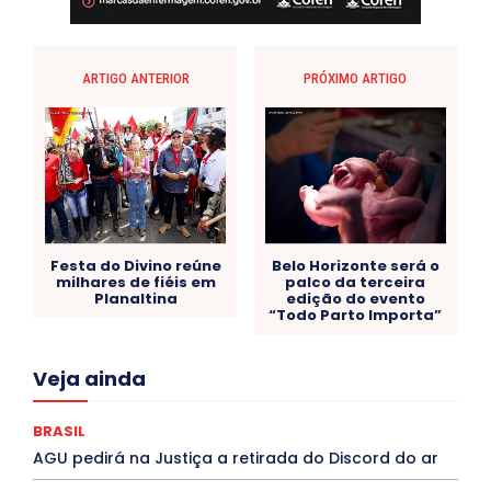
ARTIGO ANTERIOR
PRÓXIMO ARTIGO
Festa do Divino reúne
Belo Horizonte será o
milhares de fiéis em
palco da terceira
Planaltina
edição do evento
“Todo Parto Importa”
Acre
Alagoas
Amazonas
Bahia
BRASIL
Veja ainda
Ceará
Chikungunya
CLDF
COLUNAS
COMPORTAMENTO
CONCURSOS PÚBLICOS
Congressuanas & Esplanadumas
CONTRATO TEMPORÁRIO
BRASIL
Covid-19
Crônica Política
Crônicas
CULTURA
AGU pedirá na Justiça a retirada do Discord do ar
Cultura e Tal
DANÇA
Dengue
Denuncia
DESTAQUE BRASIL
DESTAQUE DF
DESTAQUE SAÚDE