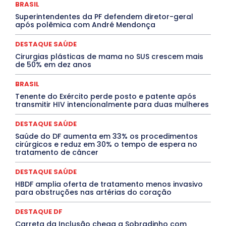
BRASIL
DESTAQUES
Destaques Enfermagem Unida
Superintendentes da PF defendem diretor-geral
DESTAQUES OUTROS
DISTRITO FEDERAL
EDUCAÇÃO
após polêmica com André Mendonça
ELEIÇÕES
EMPREGO E OPORTUNIDADES
ENTORNO
Especial
Espírito Santo
ESPORTE
ESTÁGIO
EVENTOS
EXPOSIÇÃO
Featured
Febre Amarela
DESTAQUE SAÚDE
Febre Oropouche
FILMES
Goiás
Cirurgias plásticas de mama no SUS crescem mais
INTELIGÊNCIA ARTIFICIAL
INTERNACIONAL
de 50% em dez anos
Jogos Online
JUDICIÁRIO
LITERATURA
Maranhão
Marburg
Mato Grosso
Mato Grosso do Sul
BRASIL
MEIO AMBIENTE
Minas Gerais
MOBILIDADE
MPOX
Tenente do Exército perde posto e patente após
MÚSICA
O Plantonista
Opinião
Oropouche
Pará
transmitir HIV intencionalmente para duas mulheres
Paraíba
Paraná
Pernambuco
Piauí
POLÍTICA
PROCESSO SELETIVO
PUBLIEDITORIAL
DESTAQUE SAÚDE
QUALIFICAÇÃO PROFISSIONAL
RESIDÊNCIA
Rio de Janeiro
Rio Grande do Sul
Roraima
Saúde do DF aumenta em 33% os procedimentos
Santa Catarina
São Paulo
SARAMPO
SAÚDE
cirúrgicos e reduz em 30% o tempo de espera no
tratamento de câncer
Saúde Agora
SEGURANÇA
Soltando o Verbo
TÁ FROID?
TEATRO
TECNOLOGIA
TIC TAC
Tocantins
Utilidade Pública
ZikaVirus
DESTAQUE SAÚDE
HBDF amplia oferta de tratamento menos invasivo
Mais
para obstruções nas artérias do coração
DESTAQUE DF
Carreta da Inclusão chega a Sobradinho com