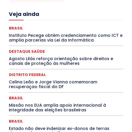
Acre
Alagoas
Amazonas
Bahia
BRASIL
Veja ainda
Ceará
Chikungunya
CLDF
COLUNAS
COMPORTAMENTO
CONCURSOS PÚBLICOS
Congressuanas & Esplanadumas
BRASIL
CONTRATO TEMPORÁRIO
Covid-19
Instituto Pecege obtém credenciamento como ICT e
Crônica Política
Crônicas
CULTURA
amplia parcerias via Lei da Informática
Cultura e Tal
DANÇA
Dengue
Denuncia
DESTAQUE BRASIL
DESTAQUE DF
DESTAQUE SAÚDE
DESTAQUE SAÚDE
DESTAQUES
Agosto Lilás reforça orientação sobre direitos e
Destaques Enfermagem Unida
DESTAQUES OUTROS
canais de proteção às mulheres
DISTRITO FEDERAL
EDUCAÇÃO
ELEIÇÕES
EMPREGO E OPORTUNIDADES
ENTORNO
Especial
DISTRITO FEDERAL
Espírito Santo
ESPORTE
ESTÁGIO
EVENTOS
EXPOSIÇÃO
Featured
Febre Amarela
Celina Leão e Jorge Vianna comemoram
Febre Oropouche
FILMES
Goiás
recuperaçao fiscal do DF
INTELIGÊNCIA ARTIFICIAL
INTERNACIONAL
Jogos Online
JUDICIÁRIO
LITERATURA
BRASIL
Maranhão
Marburg
Mato Grosso
Missão nos EUA amplia apoio internacional à
Mato Grosso do Sul
MEIO AMBIENTE
Minas Gerais
integridade das eleições brasileiras
MOBILIDADE
MPOX
MÚSICA
O Plantonista
Opinião
Oropouche
Pará
Paraíba
Paraná
BRASIL
Pernambuco
Piauí
POLÍTICA
PROCESSO SELETIVO
PUBLIEDITORIAL
Estado não deve indenizar ex-donos de terras