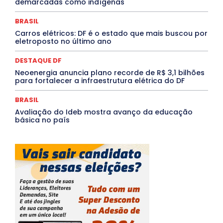
demarcadas como indígenas
QUALIFICAÇÃO PROFISSIONAL
RESIDÊNCIA
Rio de Janeiro
Rio Grande do Sul
Roraima
Santa Catarina
São Paulo
SARAMPO
SAÚDE
BRASIL
Saúde Agora
SEGURANÇA
Soltando o Verbo
Carros elétricos: DF é o estado que mais buscou por
TÁ FROID?
TEATRO
TECNOLOGIA
TIC TAC
eletroposto no último ano
Tocantins
Utilidade Pública
ZikaVirus
DESTAQUE DF
Mais
Neoenergia anuncia plano recorde de R$ 3,1 bilhões
para fortalecer a infraestrutura elétrica do DF
BRASIL
Avaliação do Ideb mostra avanço da educação
básica no país