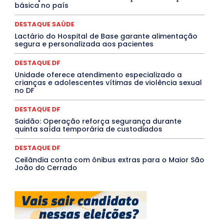
básica no país
PROCESSO SELETIVO
PUBLIEDITORIAL
QUALIFICAÇÃO PROFISSIONAL
RESIDÊNCIA
DESTAQUE SAÚDE
Rio de Janeiro
Rio Grande do Sul
Roraima
Santa Catarina
São Paulo
SARAMPO
SAÚDE
Lactário do Hospital de Base garante alimentação
segura e personalizada aos pacientes
Saúde Agora
SEGURANÇA
Soltando o Verbo
TÁ FROID?
TEATRO
TECNOLOGIA
TIC TAC
Tocantins
Utilidade Pública
ZikaVirus
DESTAQUE DF
Unidade oferece atendimento especializado a
Mais
crianças e adolescentes vítimas de violência sexual
no DF
DESTAQUE DF
Saidão: Operação reforça segurança durante
quinta saída temporária de custodiados
DESTAQUE DF
Ceilândia conta com ônibus extras para o Maior São
João do Cerrado