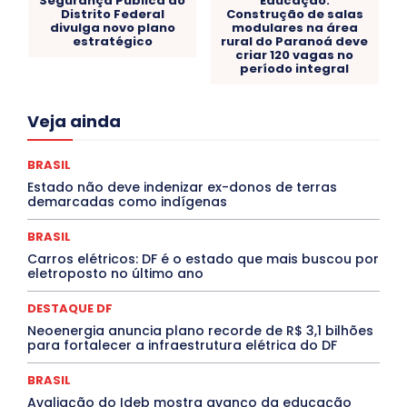
Segurança Pública do
Educação:
Distrito Federal
Construção de salas
divulga novo plano
modulares na área
estratégico
rural do Paranoá deve
criar 120 vagas no
período integral
Acre
Alagoas
Amazonas
Bahia
BRASIL
Veja ainda
Ceará
Chikungunya
CLDF
COLUNAS
COMPORTAMENTO
CONCURSOS PÚBLICOS
Congressuanas & Esplanadumas
CONTRATO TEMPORÁRIO
BRASIL
Covid-19
Crônica Política
Crônicas
CULTURA
Estado não deve indenizar ex-donos de terras
Cultura e Tal
DANÇA
Dengue
Denuncia
demarcadas como indígenas
DESTAQUE BRASIL
DESTAQUE DF
DESTAQUE SAÚDE
DESTAQUES
Destaques Enfermagem Unida
BRASIL
DESTAQUES OUTROS
DISTRITO FEDERAL
EDUCAÇÃO
Carros elétricos: DF é o estado que mais buscou por
ELEIÇÕES
EMPREGO E OPORTUNIDADES
ENTORNO
eletroposto no último ano
Especial
Espírito Santo
ESPORTE
ESTÁGIO
EVENTOS
EXPOSIÇÃO
Featured
Febre Amarela
DESTAQUE DF
Febre Oropouche
FILMES
Goiás
INTELIGÊNCIA ARTIFICIAL
INTERNACIONAL
Neoenergia anuncia plano recorde de R$ 3,1 bilhões
Jogos Online
JUDICIÁRIO
LITERATURA
Maranhão
para fortalecer a infraestrutura elétrica do DF
Marburg
Mato Grosso
Mato Grosso do Sul
MEIO AMBIENTE
Minas Gerais
MOBILIDADE
MPOX
BRASIL
MÚSICA
O Plantonista
Opinião
Oropouche
Pará
Avaliação do Ideb mostra avanço da educação
Paraíba
Paraná
Pernambuco
Piauí
POLÍTICA