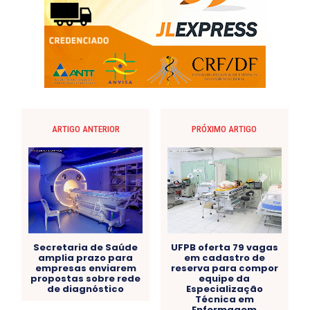
ARTIGO ANTERIOR
PRÓXIMO ARTIGO
Secretaria de Saúde
UFPB oferta 79 vagas
amplia prazo para
em cadastro de
empresas enviarem
reserva para compor
propostas sobre rede
equipe da
de diagnóstico
Especialização
Técnica em
Enfermagem