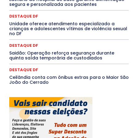
segura e personalizada aos pacientes
Saúde Agora
SEGURANÇA
Soltando o Verbo
TÁ FROID?
TEATRO
TECNOLOGIA
TIC TAC
Tocantins
Utilidade Pública
ZikaVirus
DESTAQUE DF
Unidade oferece atendimento especializado a
Mais
crianças e adolescentes vítimas de violência sexual
no DF
DESTAQUE DF
Saidão: Operação reforça segurança durante
quinta saída temporária de custodiados
DESTAQUE DF
Ceilândia conta com ônibus extras para o Maior São
João do Cerrado