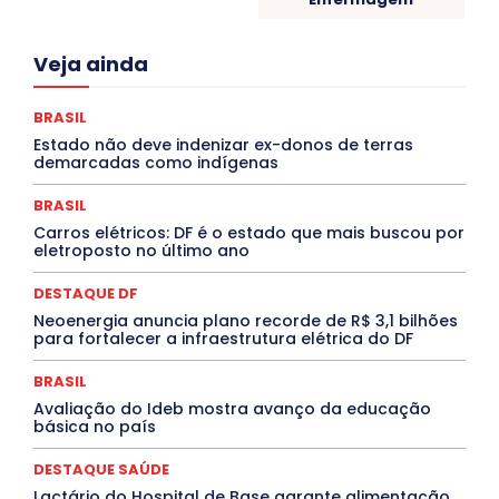
Acre
Alagoas
Amazonas
Bahia
BRASIL
Veja ainda
Ceará
Chikungunya
CLDF
COLUNAS
COMPORTAMENTO
CONCURSOS PÚBLICOS
Congressuanas & Esplanadumas
CONTRATO TEMPORÁRIO
BRASIL
Covid-19
Crônica Política
Crônicas
CULTURA
Estado não deve indenizar ex-donos de terras
Cultura e Tal
DANÇA
Dengue
Denuncia
demarcadas como indígenas
DESTAQUE BRASIL
DESTAQUE DF
DESTAQUE SAÚDE
DESTAQUES
Destaques Enfermagem Unida
BRASIL
DESTAQUES OUTROS
DISTRITO FEDERAL
EDUCAÇÃO
Carros elétricos: DF é o estado que mais buscou por
ELEIÇÕES
EMPREGO E OPORTUNIDADES
ENTORNO
eletroposto no último ano
Especial
Espírito Santo
ESPORTE
ESTÁGIO
EVENTOS
EXPOSIÇÃO
Featured
Febre Amarela
DESTAQUE DF
Febre Oropouche
FILMES
Goiás
INTELIGÊNCIA ARTIFICIAL
INTERNACIONAL
Neoenergia anuncia plano recorde de R$ 3,1 bilhões
Jogos Online
JUDICIÁRIO
LITERATURA
Maranhão
para fortalecer a infraestrutura elétrica do DF
Marburg
Mato Grosso
Mato Grosso do Sul
MEIO AMBIENTE
Minas Gerais
MOBILIDADE
MPOX
BRASIL
MÚSICA
O Plantonista
Opinião
Oropouche
Pará
Avaliação do Ideb mostra avanço da educação
Paraíba
Paraná
Pernambuco
Piauí
POLÍTICA
básica no país
PROCESSO SELETIVO
PUBLIEDITORIAL
QUALIFICAÇÃO PROFISSIONAL
RESIDÊNCIA
DESTAQUE SAÚDE
Rio de Janeiro
Rio Grande do Sul
Roraima
Santa Catarina
São Paulo
SARAMPO
SAÚDE
Lactário do Hospital de Base garante alimentação