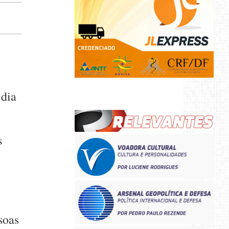
 dia
s
soas