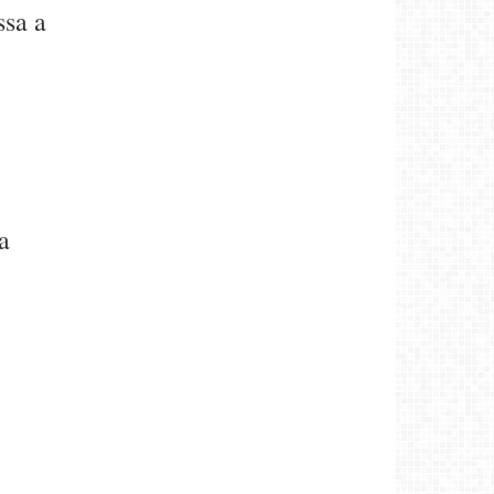
ssa a
a