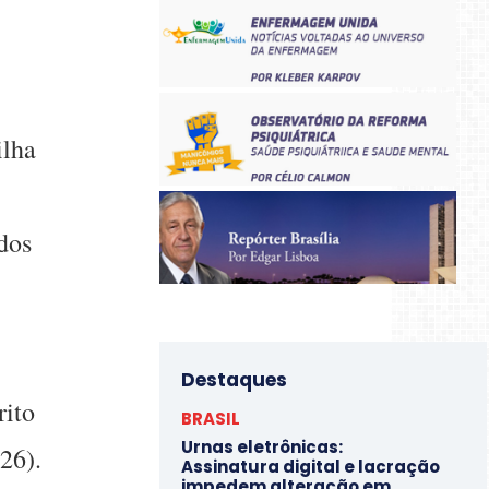
ilha
dos
Destaques
rito
BRASIL
Urnas eletrônicas:
26).
Assinatura digital e lacração
impedem alteração em