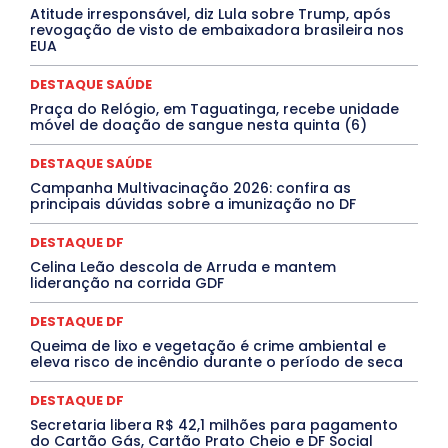
Atitude irresponsável, diz Lula sobre Trump, após
ELEIÇÕES
EMPREGO E OPORTUNIDADES
ENTORNO
revogação de visto de embaixadora brasileira nos
Especial
Espírito Santo
ESPORTE
ESTÁGIO
EUA
EVENTOS
EXPOSIÇÃO
Featured
Febre Amarela
Febre Oropouche
FILMES
Goiás
DESTAQUE SAÚDE
INTELIGÊNCIA ARTIFICIAL
INTERNACIONAL
Jogos Online
JUDICIÁRIO
LITERATURA
Maranhão
Praça do Relógio, em Taguatinga, recebe unidade
Marburg
Mato Grosso
Mato Grosso do Sul
móvel de doação de sangue nesta quinta (6)
MEIO AMBIENTE
Minas Gerais
MOBILIDADE
MPOX
MÚSICA
O Plantonista
Opinião
Oropouche
Pará
DESTAQUE SAÚDE
Paraíba
Paraná
Pernambuco
Piauí
POLÍTICA
Campanha Multivacinação 2026: confira as
PROCESSO SELETIVO
PUBLIEDITORIAL
principais dúvidas sobre a imunização no DF
QUALIFICAÇÃO PROFISSIONAL
RESIDÊNCIA
Rio de Janeiro
Rio Grande do Sul
Roraima
DESTAQUE DF
Santa Catarina
São Paulo
SARAMPO
SAÚDE
Celina Leão descola de Arruda e mantem
Saúde Agora
SEGURANÇA
Soltando o Verbo
lideranção na corrida GDF
TÁ FROID?
TEATRO
TECNOLOGIA
TIC TAC
Tocantins
Utilidade Pública
ZikaVirus
DESTAQUE DF
Mais
Queima de lixo e vegetação é crime ambiental e
eleva risco de incêndio durante o período de seca
DESTAQUE DF
Secretaria libera R$ 42,1 milhões para pagamento
do Cartão Gás, Cartão Prato Cheio e DF Social