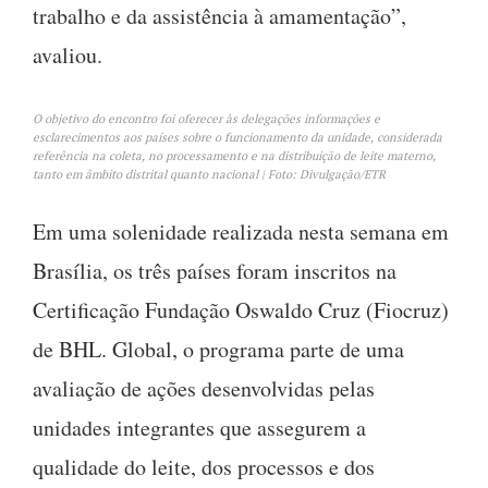
trabalho e da assistência à amamentação”,
avaliou.
O objetivo do encontro foi oferecer às delegações informações e
esclarecimentos aos países sobre o funcionamento da unidade, considerada
referência na coleta, no processamento e na distribuição de leite materno,
tanto em âmbito distrital quanto nacional | Foto: Divulgação/ETR
Em uma solenidade realizada nesta semana em
Brasília, os três países foram inscritos na
Certificação Fundação Oswaldo Cruz (Fiocruz)
de BHL. Global, o programa parte de uma
avaliação de ações desenvolvidas pelas
unidades integrantes que assegurem a
qualidade do leite, dos processos e dos