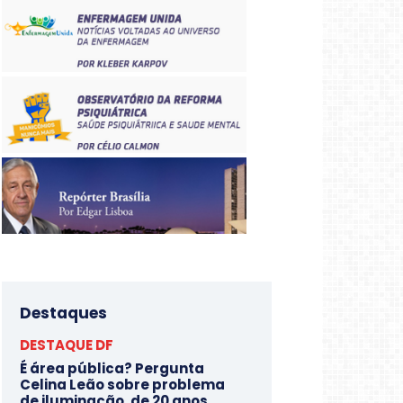
Destaques
DESTAQUE DF
É área pública? Pergunta
Celina Leão sobre problema
de iluminação, de 20 anos,