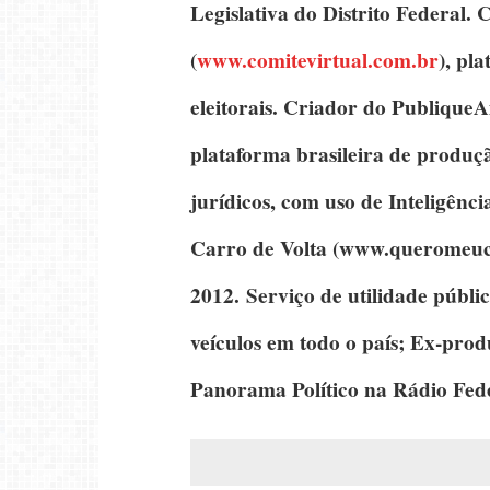
Legislativa do Distrito Federal.
C
(
www.comitevirtual.com.br
), pl
eleitorais.
Criador do PubliqueA
plataforma brasileira de produção
jurídicos, com uso de Inteligência
Carro de Volta
(www.queromeuca
2012. Serviço de utilidade públi
veículos em todo o país; Ex-pro
Panorama Político
na Rádio Fede