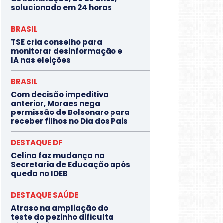
solucionado em 24 horas
BRASIL
TSE cria conselho para
monitorar desinformação e
IA nas eleições
BRASIL
Com decisão impeditiva
anterior, Moraes nega
permissão de Bolsonaro para
receber filhos no Dia dos Pais
DESTAQUE DF
Celina faz mudança na
Secretaria de Educação após
queda no IDEB
DESTAQUE SAÚDE
Atraso na ampliação do
teste do pezinho dificulta