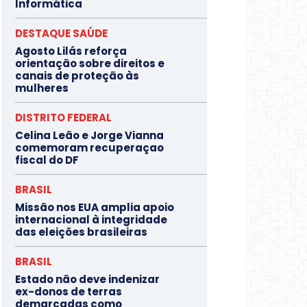
Informática
DESTAQUE SAÚDE
Agosto Lilás reforça
orientação sobre direitos e
canais de proteção às
mulheres
DISTRITO FEDERAL
Celina Leão e Jorge Vianna
comemoram recuperaçao
fiscal do DF
BRASIL
Missão nos EUA amplia apoio
internacional à integridade
das eleições brasileiras
BRASIL
Estado não deve indenizar
ex-donos de terras
demarcadas como