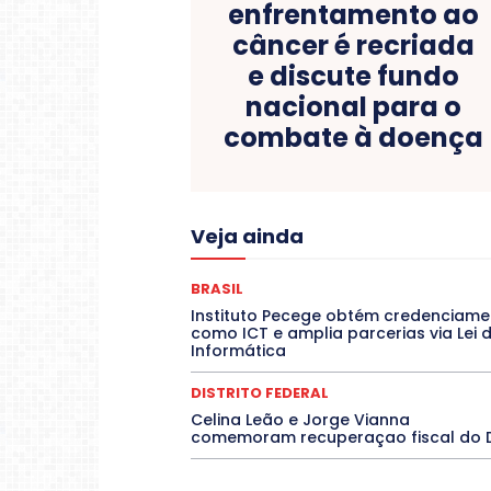
enfrentamento ao
câncer é recriada
e discute fundo
nacional para o
combate à doença
Acre
Alagoas
Amazon
Veja ainda
COLUNAS
COMPORTAMENTO
C
CONTRATO TEMPORÁRIO
Covid-19
DANÇA
Dengue
Denuncia
BRASIL
DESTAQUES
Destaques Enfer
Instituto Pecege obtém credenciame
EDUCAÇÃO
ELEIÇÕES
como ICT e amplia parcerias via Lei 
Espírito Santo
ESPORTE
ESTÁGIO
Informática
Febre Oropouche
FILMES
Jogos Online
JUDICIÁRIO
DISTRITO FEDERAL
Mato Grosso do Sul
MEIO AMBIE
Celina Leão e Jorge Vianna
O Plantonista
Opinião
Oropou
comemoram recuperaçao fiscal do 
POLÍTICA
PROCESSO SELET
RESIDÊNCIA
Rio de Janeiro
Rio
SARAMPO
SAÚDE
Saúde