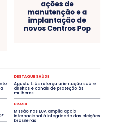
ações de
manutenção e a
implantação de
novos Centros Pop
as
Bahia
BRASIL
Ceará
Chikungunya
CLDF
ONCURSOS PÚBLICOS
Congressuanas & Esplanadumas
Crônica Política
Crônicas
CULTURA
Cultura e Tal
DESTAQUE BRASIL
DESTAQUE DF
DESTAQUE SAÚDE
DESTAQUE SAÚDE
magem Unida
DESTAQUES OUTROS
DISTRITO FEDERAL
nto
Agosto Lilás reforça orientação sobre
EMPREGO E OPORTUNIDADES
ENTORNO
Especial
da
direitos e canais de proteção às
EVENTOS
EXPOSIÇÃO
Featured
Febre Amarela
mulheres
Goiás
INTELIGÊNCIA ARTIFICIAL
INTERNACIONAL
LITERATURA
Maranhão
Marburg
Mato Grosso
BRASIL
NTE
Minas Gerais
MOBILIDADE
MPOX
MÚSICA
Missão nos EUA amplia apoio
che
Pará
Paraíba
Paraná
Pernambuco
Piauí
DF
internacional à integridade das eleições
IVO
PUBLIEDITORIAL
QUALIFICAÇÃO PROFISSIONAL
brasileiras
 Grande do Sul
Roraima
Santa Catarina
São Paulo
 Agora
SEGURANÇA
Soltando o Verbo
TÁ FROID?