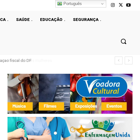
Português
ICA
SAÚDE
EDUCAÇÃO
SEGURANÇA
çao fiscal do DF