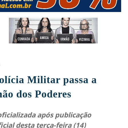
a
olícia Militar passa a
hão dos Poderes
icializada após publicação
cial desta terça-feira (14)