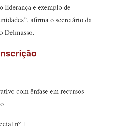
o liderança e exemplo de
idades”, afirma o secretário da
go Delmasso.
inscrição
rativo com ênfase em recursos
so
cial nº 1