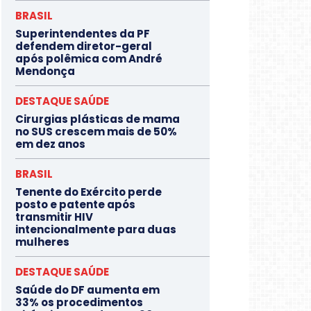
BRASIL
Superintendentes da PF
defendem diretor-geral
após polêmica com André
Mendonça
DESTAQUE SAÚDE
Cirurgias plásticas de mama
no SUS crescem mais de 50%
em dez anos
BRASIL
Tenente do Exército perde
posto e patente após
transmitir HIV
intencionalmente para duas
mulheres
DESTAQUE SAÚDE
Saúde do DF aumenta em
33% os procedimentos