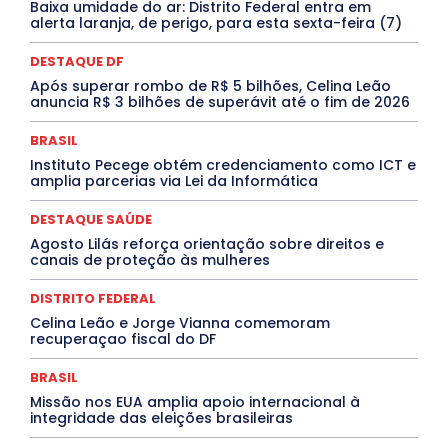
Baixa umidade do ar: Distrito Federal entra em
Especial
Espírito Santo
ESPORTE
ESTÁGIO
alerta laranja, de perigo, para esta sexta-feira (7)
EVENTOS
EXPOSIÇÃO
Featured
Febre Amarela
Febre Oropouche
FILMES
Goiás
DESTAQUE DF
INTELIGÊNCIA ARTIFICIAL
INTERNACIONAL
Jogos Online
JUDICIÁRIO
LITERATURA
Maranhão
Após superar rombo de R$ 5 bilhões, Celina Leão
Marburg
Mato Grosso
Mato Grosso do Sul
anuncia R$ 3 bilhões de superávit até o fim de 2026
MEIO AMBIENTE
Minas Gerais
MOBILIDADE
MPOX
MÚSICA
O Plantonista
Opinião
Oropouche
Pará
BRASIL
Paraíba
Paraná
Pernambuco
Piauí
POLÍTICA
Instituto Pecege obtém credenciamento como ICT e
PROCESSO SELETIVO
PUBLIEDITORIAL
amplia parcerias via Lei da Informática
QUALIFICAÇÃO PROFISSIONAL
RESIDÊNCIA
Rio de Janeiro
Rio Grande do Sul
Roraima
DESTAQUE SAÚDE
Santa Catarina
São Paulo
SARAMPO
SAÚDE
Agosto Lilás reforça orientação sobre direitos e
Saúde Agora
SEGURANÇA
Soltando o Verbo
canais de proteção às mulheres
TÁ FROID?
TEATRO
TECNOLOGIA
TIC TAC
Tocantins
Utilidade Pública
ZikaVirus
DISTRITO FEDERAL
Mais
Celina Leão e Jorge Vianna comemoram
recuperaçao fiscal do DF
BRASIL
Missão nos EUA amplia apoio internacional à
integridade das eleições brasileiras