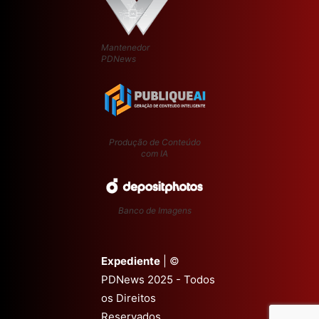
Mantenedor
PDNews
Produção de Conteúdo
com IA
Banco de Imagens
Expediente
| ©
PDNews 2025 - Todos
os Direitos
Reservados