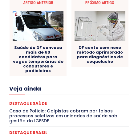
ARTIGO ANTERIOR
PRÓXIMO ARTIGO
Saúde do DF convoca
DF conta com novo
mais de 60
método aprimorado
candidatos para
para diagnóstico de
vagas temporárias de
coqueluche
condutores e
padioleiros
Acre
Alagoas
Amazonas
Bahia
BRASIL
Veja ainda
Ceará
Chikungunya
CLDF
COLUNAS
COMPORTAMENTO
CONCURSOS PÚBLICOS
Congressuanas & Esplanadumas
CONTRATO TEMPORÁRIO
DESTAQUE SAÚDE
Covid-19
Crônica Política
Crônicas
CULTURA
Caso de Polícia: Golpistas cobram por falsos
Cultura e Tal
DANÇA
Dengue
Denuncia
processos seletivos em unidades de saúde sob
DESTAQUE BRASIL
DESTAQUE DF
DESTAQUE SAÚDE
gestão do IGESDF
DESTAQUES
Destaques Enfermagem Unida
DESTAQUES OUTROS
DISTRITO FEDERAL
EDUCAÇÃO
DESTAQUE BRASIL
ELEIÇÕES
EMPREGO E OPORTUNIDADES
ENTORNO