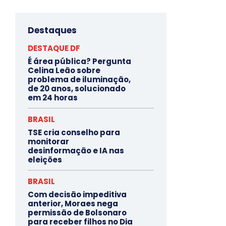
Destaques
DESTAQUE DF
É área pública? Pergunta
Celina Leão sobre
problema de iluminação,
de 20 anos, solucionado
em 24 horas
BRASIL
TSE cria conselho para
monitorar
desinformação e IA nas
eleições
BRASIL
Com decisão impeditiva
anterior, Moraes nega
permissão de Bolsonaro
para receber filhos no Dia