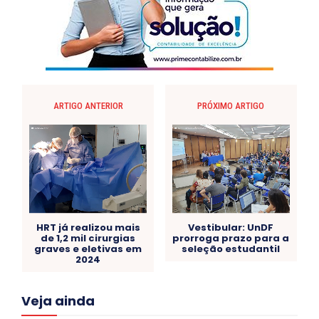
ARTIGO ANTERIOR
PRÓXIMO ARTIGO
HRT já realizou mais
Vestibular: UnDF
de 1,2 mil cirurgias
prorroga prazo para a
graves e eletivas em
seleção estudantil
2024
Acre
Alagoas
Amazonas
Bahia
BRASIL
Veja ainda
Ceará
Chikungunya
CLDF
COLUNAS