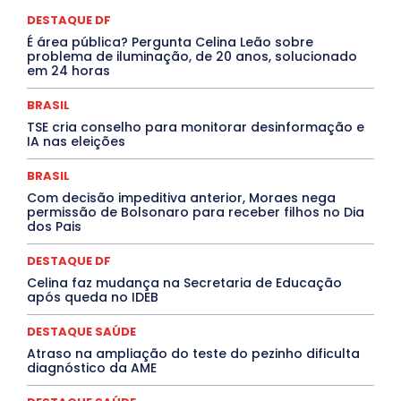
COMPORTAMENTO
CONCURSOS PÚBLICOS
Congressuanas & Esplanadumas
CONTRATO TEMPORÁRIO
DESTAQUE DF
Covid-19
Crônica Política
Crônicas
CULTURA
É área pública? Pergunta Celina Leão sobre
Cultura e Tal
DANÇA
Dengue
Denuncia
problema de iluminação, de 20 anos, solucionado
DESTAQUE BRASIL
DESTAQUE DF
DESTAQUE SAÚDE
em 24 horas
DESTAQUES
Destaques Enfermagem Unida
DESTAQUES OUTROS
DISTRITO FEDERAL
EDUCAÇÃO
BRASIL
ELEIÇÕES
EMPREGO E OPORTUNIDADES
ENTORNO
TSE cria conselho para monitorar desinformação e
Especial
Espírito Santo
ESPORTE
ESTÁGIO
IA nas eleições
EVENTOS
EXPOSIÇÃO
Featured
Febre Amarela
Febre Oropouche
FILMES
Goiás
BRASIL
INTELIGÊNCIA ARTIFICIAL
INTERNACIONAL
Jogos Online
JUDICIÁRIO
LITERATURA
Maranhão
Com decisão impeditiva anterior, Moraes nega
Marburg
Mato Grosso
Mato Grosso do Sul
permissão de Bolsonaro para receber filhos no Dia
dos Pais
MEIO AMBIENTE
Minas Gerais
MOBILIDADE
MPOX
MÚSICA
O Plantonista
Opinião
Oropouche
Pará
Paraíba
Paraná
Pernambuco
Piauí
POLÍTICA
DESTAQUE DF
PROCESSO SELETIVO
PUBLIEDITORIAL
Celina faz mudança na Secretaria de Educação
QUALIFICAÇÃO PROFISSIONAL
RESIDÊNCIA
após queda no IDEB
Rio de Janeiro
Rio Grande do Sul
Roraima
Santa Catarina
São Paulo
SARAMPO
SAÚDE
DESTAQUE SAÚDE
Saúde Agora
SEGURANÇA
Soltando o Verbo
Atraso na ampliação do teste do pezinho dificulta
TÁ FROID?
TEATRO
TECNOLOGIA
TIC TAC
diagnóstico da AME
Tocantins
Utilidade Pública
ZikaVirus