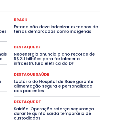
as
Bahia
BRASIL
Ceará
Chikungunya
CLDF
ONCURSOS PÚBLICOS
Congressuanas & Esplanadumas
Crônica Política
Crônicas
CULTURA
Cultura e Tal
DESTAQUE BRASIL
DESTAQUE DF
DESTAQUE SAÚDE
BRASIL
magem Unida
DESTAQUES OUTROS
DISTRITO FEDERAL
Estado não deve indenizar ex-donos de
EMPREGO E OPORTUNIDADES
ENTORNO
Especial
ções
terras demarcadas como indígenas
EVENTOS
EXPOSIÇÃO
Featured
Febre Amarela
Goiás
INTELIGÊNCIA ARTIFICIAL
INTERNACIONAL
LITERATURA
Maranhão
Marburg
Mato Grosso
DESTAQUE DF
NTE
Minas Gerais
MOBILIDADE
MPOX
MÚSICA
mais
Neoenergia anuncia plano recorde de
che
Pará
Paraíba
Paraná
Pernambuco
Piauí
no
R$ 3,1 bilhões para fortalecer a
IVO
PUBLIEDITORIAL
QUALIFICAÇÃO PROFISSIONAL
infraestrutura elétrica do DF
 Grande do Sul
Roraima
Santa Catarina
São Paulo
 Agora
SEGURANÇA
Soltando o Verbo
TÁ FROID?
DESTAQUE SAÚDE
TIC TAC
Tocantins
Utilidade Pública
ZikaVirus
a
Lactário do Hospital de Base garante
alimentação segura e personalizada
Mais
aos pacientes
DESTAQUE DF
Saidão: Operação reforça segurança
durante quinta saída temporária de
custodiados