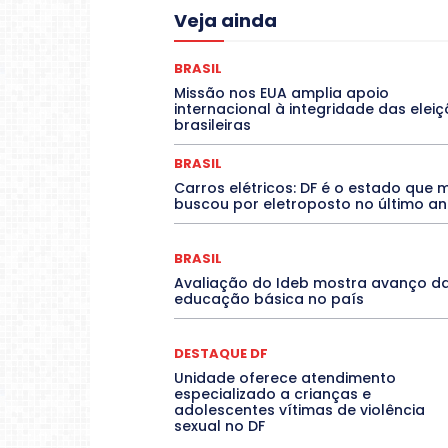
Acre
Alagoas
Amazon
Veja ainda
COLUNAS
COMPORTAMENTO
C
CONTRATO TEMPORÁRIO
Covid-19
DANÇA
Dengue
Denuncia
BRASIL
DESTAQUES
Destaques Enfer
Missão nos EUA amplia apoio
EDUCAÇÃO
ELEIÇÕES
internacional à integridade das elei
Espírito Santo
ESPORTE
ESTÁGIO
brasileiras
Febre Oropouche
FILMES
Jogos Online
JUDICIÁRIO
BRASIL
Mato Grosso do Sul
MEIO AMBIE
Carros elétricos: DF é o estado que 
O Plantonista
Opinião
Oropou
buscou por eletroposto no último a
POLÍTICA
PROCESSO SELET
RESIDÊNCIA
Rio de Janeiro
Rio
SARAMPO
SAÚDE
Saúde
BRASIL
TEATRO
TECNOLOGIA
Avaliação do Ideb mostra avanço d
educação básica no país
DESTAQUE DF
Unidade oferece atendimento
especializado a crianças e
adolescentes vítimas de violência
sexual no DF