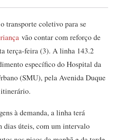
o transporte coletivo para se
Criança
vão contar com reforço de
ta terça-feira (3). A linha 143.2
ndimento específico do Hospital da
 Urbano (SMU), pela Avenida Duque
itinerário.
gens à demanda, a linha terá
 dias úteis, com um intervalo
utos nos picos da manhã e da tarde