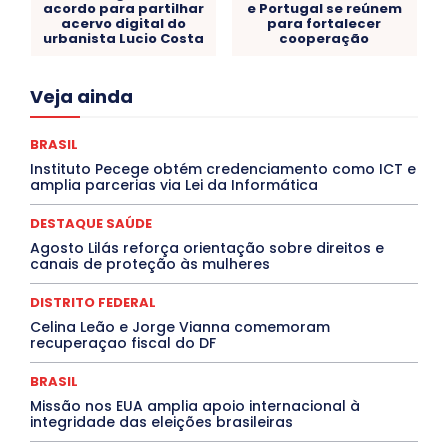
acordo para partilhar
e Portugal se reúnem
acervo digital do
para fortalecer
urbanista Lucio Costa
cooperação
Acre
Alagoas
Amazonas
Bahia
BRASIL
Veja ainda
Ceará
Chikungunya
CLDF
COLUNAS
COMPORTAMENTO
CONCURSOS PÚBLICOS
Congressuanas & Esplanadumas
CONTRATO TEMPORÁRIO
BRASIL
Covid-19
Crônica Política
Crônicas
CULTURA
Instituto Pecege obtém credenciamento como ICT e
Cultura e Tal
DANÇA
Dengue
Denuncia
amplia parcerias via Lei da Informática
DESTAQUE BRASIL
DESTAQUE DF
DESTAQUE SAÚDE
DESTAQUES
Destaques Enfermagem Unida
DESTAQUE SAÚDE
DESTAQUES OUTROS
DISTRITO FEDERAL
EDUCAÇÃO
Agosto Lilás reforça orientação sobre direitos e
ELEIÇÕES
EMPREGO E OPORTUNIDADES
ENTORNO
canais de proteção às mulheres
Especial
Espírito Santo
ESPORTE
ESTÁGIO
EVENTOS
EXPOSIÇÃO
Featured
Febre Amarela
DISTRITO FEDERAL
Febre Oropouche
FILMES
Goiás
INTELIGÊNCIA ARTIFICIAL
INTERNACIONAL
Celina Leão e Jorge Vianna comemoram
Jogos Online
JUDICIÁRIO
LITERATURA
Maranhão
recuperaçao fiscal do DF
Marburg
Mato Grosso
Mato Grosso do Sul
MEIO AMBIENTE
Minas Gerais
MOBILIDADE
MPOX
BRASIL
MÚSICA
O Plantonista
Opinião
Oropouche
Pará
Missão nos EUA amplia apoio internacional à
Paraíba
Paraná
Pernambuco
Piauí
POLÍTICA
integridade das eleições brasileiras
PROCESSO SELETIVO
PUBLIEDITORIAL
QUALIFICAÇÃO PROFISSIONAL
RESIDÊNCIA