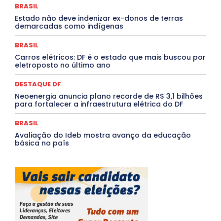
BRASIL
Rio de Janeiro
Rio Grande do Sul
Roraima
Santa Catarina
São Paulo
SARAMPO
SAÚDE
Estado não deve indenizar ex-donos de terras
demarcadas como indígenas
Saúde Agora
SEGURANÇA
Soltando o Verbo
TÁ FROID?
TEATRO
TECNOLOGIA
TIC TAC
Tocantins
Utilidade Pública
ZikaVirus
BRASIL
Carros elétricos: DF é o estado que mais buscou por
Mais
eletroposto no último ano
DESTAQUE DF
Neoenergia anuncia plano recorde de R$ 3,1 bilhões
para fortalecer a infraestrutura elétrica do DF
BRASIL
Avaliação do Ideb mostra avanço da educação
básica no país