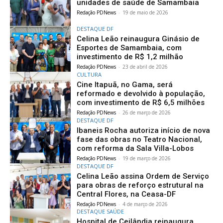
unidades de saúde de Samambaia
Redação PDNews
-
19 de maio de 2026
DESTAQUE DF
Celina Leão reinaugura Ginásio de
Esportes de Samambaia, com
investimento de R$ 1,2 milhão
Redação PDNews
-
23 de abril de 2026
CULTURA
Cine Itapuã, no Gama, será
reformado e devolvido à população,
com investimento de R$ 6,5 milhões
Redação PDNews
-
26 de março de 2026
DESTAQUE DF
Ibaneis Rocha autoriza início de nova
fase das obras no Teatro Nacional,
com reforma da Sala Villa-Lobos
Redação PDNews
-
19 de março de 2026
DESTAQUE DF
Celina Leão assina Ordem de Serviço
para obras de reforço estrutural na
Central Flores, na Ceasa-DF
Redação PDNews
-
4 de março de 2026
DESTAQUE SAÚDE
Hospital de Ceilândia reinaugura