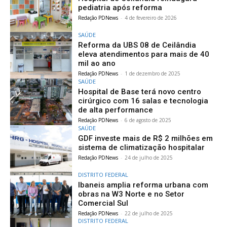
pediatria após reforma
Redação PDNews
-
4 de fevereiro de 2026
SAÚDE
Reforma da UBS 08 de Ceilândia
eleva atendimentos para mais de 40
mil ao ano
Redação PDNews
-
1 de dezembro de 2025
SAÚDE
Hospital de Base terá novo centro
cirúrgico com 16 salas e tecnologia
de alta performance
Redação PDNews
-
6 de agosto de 2025
SAÚDE
GDF investe mais de R$ 2 milhões em
sistema de climatização hospitalar
Redação PDNews
-
24 de julho de 2025
DISTRITO FEDERAL
Ibaneis amplia reforma urbana com
obras na W3 Norte e no Setor
Comercial Sul
Redação PDNews
-
22 de julho de 2025
DISTRITO FEDERAL