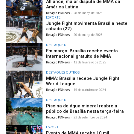
Alliance, maior disputa de MMA da
América Latina
Redação PDNews
-
28 de março de 2025
ESPORTE
Jungle Fight movimenta Brasília neste
sábado (22)
Redação PDNews
-
20 de março de 2025
DESTAQUE DF
Em março: Brasília recebe evento
internacional gratuito de MMA
Redação PDNews
-
12 de fevereiro de 2025
DESTAQUES OUTROS
MMA: Brasília recebe Jungle Fight
World League
Redação PDNews
-
15 de outubro de 2024
DESTAQUE DF
Piscina de água mineral reabre a
público de Brasília nesta terça-feira
Redação PDNews
-
23 de setembro de 2024
ESPORTE
Evento de MMA recebe 10 mil