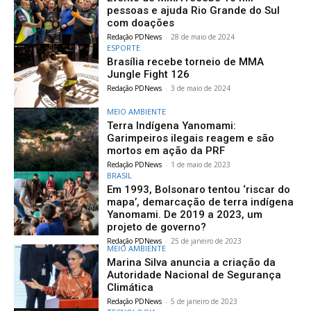
pessoas e ajuda Rio Grande do Sul
com doações
Redação PDNews
-
28 de maio de 2024
ESPORTE
Brasília recebe torneio de MMA
Jungle Fight 126
Redação PDNews
-
3 de maio de 2024
MEIO AMBIENTE
Terra Indígena Yanomami:
Garimpeiros ilegais reagem e são
mortos em ação da PRF
Redação PDNews
-
1 de maio de 2023
BRASIL
Em 1993, Bolsonaro tentou ‘riscar do
mapa’, demarcação de terra indígena
Yanomami. De 2019 a 2023, um
projeto de governo?
Redação PDNews
-
25 de janeiro de 2023
MEIO AMBIENTE
Marina Silva anuncia a criação da
Autoridade Nacional de Segurança
Climática
Redação PDNews
-
5 de janeiro de 2023