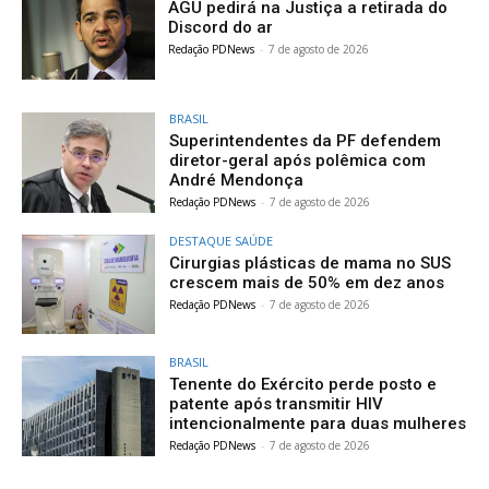
AGU pedirá na Justiça a retirada do
Discord do ar
Redação PDNews
-
7 de agosto de 2026
BRASIL
Superintendentes da PF defendem
diretor-geral após polêmica com
André Mendonça
Redação PDNews
-
7 de agosto de 2026
DESTAQUE SAÚDE
Cirurgias plásticas de mama no SUS
crescem mais de 50% em dez anos
Redação PDNews
-
7 de agosto de 2026
BRASIL
Tenente do Exército perde posto e
patente após transmitir HIV
intencionalmente para duas mulheres
Redação PDNews
-
7 de agosto de 2026