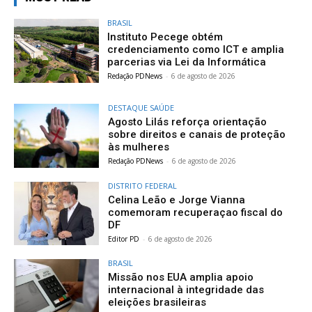
BRASIL
Instituto Pecege obtém
credenciamento como ICT e amplia
parcerias via Lei da Informática
Redação PDNews
-
6 de agosto de 2026
DESTAQUE SAÚDE
Agosto Lilás reforça orientação
sobre direitos e canais de proteção
às mulheres
Redação PDNews
-
6 de agosto de 2026
DISTRITO FEDERAL
Celina Leão e Jorge Vianna
comemoram recuperaçao fiscal do
DF
Editor PD
-
6 de agosto de 2026
BRASIL
Missão nos EUA amplia apoio
internacional à integridade das
eleições brasileiras