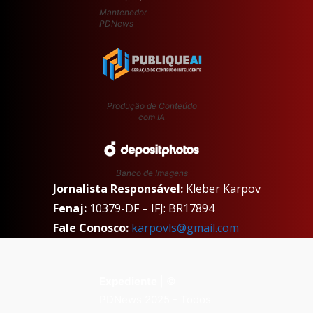
Mantenedor
PDNews
Produção de Conteúdo
com IA
Banco de Imagens
Jornalista Responsável:
Kleber Karpov
Fenaj:
10379-DF – IFJ: BR17894
Fale Conosco:
karpovls@gmail.com
Expediente
| ©
PDNews 2025 - Todos