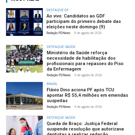
DESTAQUE DF
Ao vivo: Candidatos ao GDF
participam do primeiro debate das
eleições neste domingo (9)
Redação PDNews
-
9 de agosto de 2026
DESTAQUE SAÚDE
Ministério da Saúde reforça
necessidade de habilitação dos
profissionais para repasses do Piso
da Enfermagem
Redação PDNews
-
9 de agosto de 2026
BRASIL
Flávio Dino aciona PF após TCU
apontar R$ 55,4 milhões em emendas
suspeitas
Redação PDNews
-
9 de agosto de 2026
DESTAQUE SAÚDE
Queda de Braço: Justiça Federal
suspende resolução que autorizava
dentistas a realizar sedação