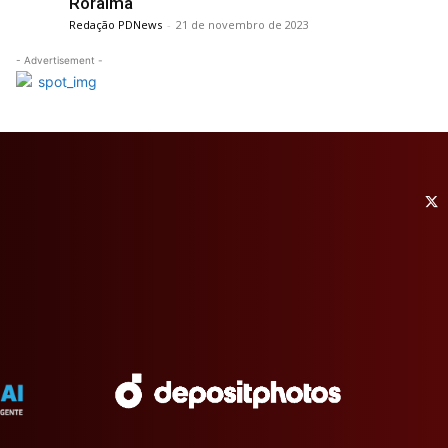
Roraima
Redação PDNews
-
21 de novembro de 2023
- Advertisement -