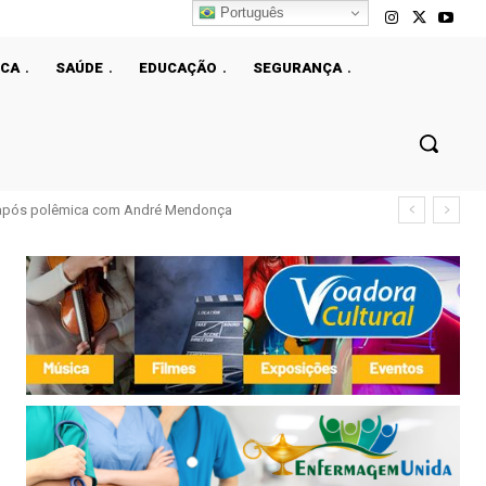
Português
ICA
SAÚDE
EDUCAÇÃO
SEGURANÇA
l após polêmica com André Mendonça