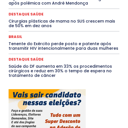
Santa Catarina
São Paulo
SARAMPO
SAÚDE
após polêmica com André Mendonça
Saúde Agora
SEGURANÇA
Soltando o Verbo
TÁ FROID?
TEATRO
TECNOLOGIA
TIC TAC
DESTAQUE SAÚDE
Tocantins
Utilidade Pública
ZikaVirus
Cirurgias plásticas de mama no SUS crescem mais
de 50% em dez anos
Mais
BRASIL
Tenente do Exército perde posto e patente após
transmitir HIV intencionalmente para duas mulheres
DESTAQUE SAÚDE
Saúde do DF aumenta em 33% os procedimentos
cirúrgicos e reduz em 30% o tempo de espera no
tratamento de câncer