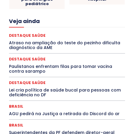
pediátrico
Acre
Alagoas
Amazonas
Bahia
BRASIL
Veja ainda
Ceará
Chikungunya
CLDF
COLUNAS
COMPORTAMENTO
CONCURSOS PÚBLICOS
Congressuanas & Esplanadumas
CONTRATO TEMPORÁRIO
DESTAQUE SAÚDE
Covid-19
Crônica Política
Crônicas
CULTURA
Atraso na ampliação do teste do pezinho dificulta
Cultura e Tal
DANÇA
Dengue
Denuncia
diagnóstico da AME
DESTAQUE BRASIL
DESTAQUE DF
DESTAQUE SAÚDE
DESTAQUES
Destaques Enfermagem Unida
DESTAQUE SAÚDE
DESTAQUES OUTROS
DISTRITO FEDERAL
EDUCAÇÃO
Paulistanos enfrentam filas para tomar vacina
ELEIÇÕES
EMPREGO E OPORTUNIDADES
ENTORNO
contra sarampo
Especial
Espírito Santo
ESPORTE
ESTÁGIO
EVENTOS
EXPOSIÇÃO
Featured
Febre Amarela
DESTAQUE SAÚDE
Febre Oropouche
FILMES
Goiás
INTELIGÊNCIA ARTIFICIAL
INTERNACIONAL
Lei cria política de saúde bucal para pessoas com
Jogos Online
JUDICIÁRIO
LITERATURA
Maranhão
deficiência no DF
Marburg
Mato Grosso
Mato Grosso do Sul
MEIO AMBIENTE
Minas Gerais
MOBILIDADE
MPOX
BRASIL
MÚSICA
O Plantonista
Opinião
Oropouche
Pará
AGU pedirá na Justiça a retirada do Discord do ar
Paraíba
Paraná
Pernambuco
Piauí
POLÍTICA
PROCESSO SELETIVO
PUBLIEDITORIAL
BRASIL
QUALIFICAÇÃO PROFISSIONAL
RESIDÊNCIA
Rio de Janeiro
Rio Grande do Sul
Roraima
Superintendentes da PF defendem diretor-geral