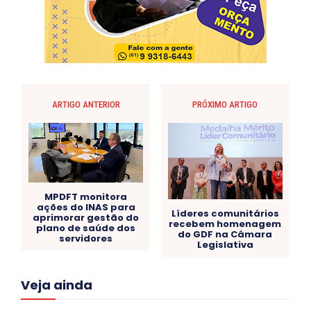
ARTIGO ANTERIOR
PRÓXIMO ARTIGO
MPDFT monitora
ações do INAS para
Líderes comunitários
aprimorar gestão do
recebem homenagem
plano de saúde dos
do GDF na Câmara
servidores
Legislativa
Acre
Alagoas
Amazonas
Bahia
BRASIL
Veja ainda
Ceará
Chikungunya
CLDF
COLUNAS
COMPORTAMENTO
CONCURSOS PÚBLICOS