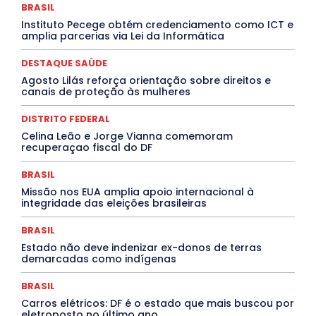
Congressuanas & Esplanadumas
BRASIL
CONTRATO TEMPORÁRIO
Covid-19
Instituto Pecege obtém credenciamento como ICT e
Crônica Política
Crônicas
CULTURA
amplia parcerias via Lei da Informática
Cultura e Tal
DANÇA
Dengue
Denuncia
DESTAQUE BRASIL
DESTAQUE DF
DESTAQUE SAÚDE
DESTAQUE SAÚDE
DESTAQUES
Agosto Lilás reforça orientação sobre direitos e
Destaques Enfermagem Unida
DESTAQUES OUTROS
canais de proteção às mulheres
DISTRITO FEDERAL
EDUCAÇÃO
ELEIÇÕES
EMPREGO E OPORTUNIDADES
ENTORNO
Especial
DISTRITO FEDERAL
Espírito Santo
ESPORTE
ESTÁGIO
EVENTOS
EXPOSIÇÃO
Featured
Febre Amarela
Celina Leão e Jorge Vianna comemoram
Febre Oropouche
FILMES
Goiás
recuperaçao fiscal do DF
INTELIGÊNCIA ARTIFICIAL
INTERNACIONAL
Jogos Online
JUDICIÁRIO
LITERATURA
BRASIL
Maranhão
Marburg
Mato Grosso
Missão nos EUA amplia apoio internacional à
Mato Grosso do Sul
MEIO AMBIENTE
Minas Gerais
integridade das eleições brasileiras
MOBILIDADE
MPOX
MÚSICA
O Plantonista
Opinião
Oropouche
Pará
Paraíba
Paraná
BRASIL
Pernambuco
Piauí
POLÍTICA
PROCESSO SELETIVO
PUBLIEDITORIAL
Estado não deve indenizar ex-donos de terras
demarcadas como indígenas
QUALIFICAÇÃO PROFISSIONAL
RESIDÊNCIA
Rio de Janeiro
Rio Grande do Sul
Roraima
Santa Catarina
São Paulo
SARAMPO
SAÚDE
BRASIL
Saúde Agora
SEGURANÇA
Soltando o Verbo
Carros elétricos: DF é o estado que mais buscou por
TÁ FROID?
TEATRO
TECNOLOGIA
TIC TAC
eletroposto no último ano