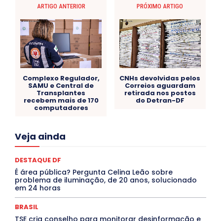
ARTIGO ANTERIOR
PRÓXIMO ARTIGO
Complexo Regulador,
CNHs devolvidas pelos
SAMU e Central de
Correios aguardam
Transplantes
retirada nos postos
recebem mais de 170
do Detran-DF
computadores
Acre
Alagoas
Amazonas
Bahia
BRASIL
Veja ainda
Ceará
Chikungunya
CLDF
COLUNAS
COMPORTAMENTO
CONCURSOS PÚBLICOS
Congressuanas & Esplanadumas
CONTRATO TEMPORÁRIO
DESTAQUE DF
Covid-19
Crônica Política
Crônicas
CULTURA
É área pública? Pergunta Celina Leão sobre
Cultura e Tal
DANÇA
Dengue
Denuncia
problema de iluminação, de 20 anos, solucionado
DESTAQUE BRASIL
DESTAQUE DF
DESTAQUE SAÚDE
em 24 horas
DESTAQUES
Destaques Enfermagem Unida
DESTAQUES OUTROS
DISTRITO FEDERAL
EDUCAÇÃO
BRASIL
ELEIÇÕES
EMPREGO E OPORTUNIDADES
ENTORNO
TSE cria conselho para monitorar desinformação e
Especial
Espírito Santo
ESPORTE
ESTÁGIO