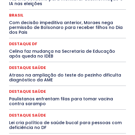
IA nas eleições
EVENTOS
EXPOSIÇÃO
Featured
Febre Amarela
Febre Oropouche
FILMES
Goiás
BRASIL
INTELIGÊNCIA ARTIFICIAL
INTERNACIONAL
Jogos Online
JUDICIÁRIO
LITERATURA
Maranhão
Com decisão impeditiva anterior, Moraes nega
Marburg
Mato Grosso
Mato Grosso do Sul
permissão de Bolsonaro para receber filhos no Dia
dos Pais
MEIO AMBIENTE
Minas Gerais
MOBILIDADE
MPOX
MÚSICA
O Plantonista
Opinião
Oropouche
Pará
Paraíba
Paraná
Pernambuco
Piauí
POLÍTICA
DESTAQUE DF
PROCESSO SELETIVO
PUBLIEDITORIAL
Celina faz mudança na Secretaria de Educação
QUALIFICAÇÃO PROFISSIONAL
RESIDÊNCIA
após queda no IDEB
Rio de Janeiro
Rio Grande do Sul
Roraima
Santa Catarina
São Paulo
SARAMPO
SAÚDE
DESTAQUE SAÚDE
Saúde Agora
SEGURANÇA
Soltando o Verbo
Atraso na ampliação do teste do pezinho dificulta
TÁ FROID?
TEATRO
TECNOLOGIA
TIC TAC
diagnóstico da AME
Tocantins
Utilidade Pública
ZikaVirus
DESTAQUE SAÚDE
Mais
Paulistanos enfrentam filas para tomar vacina
contra sarampo
DESTAQUE SAÚDE
Lei cria política de saúde bucal para pessoas com
deficiência no DF