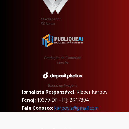
Mantenedor
PDNews
Produção de Conteúdo
com IA
Banco de Imagens
Jornalista Responsável:
Kleber Karpov
Fenaj:
10379-DF – IFJ: BR17894
Fale Conosco:
karpovls@gmail.com