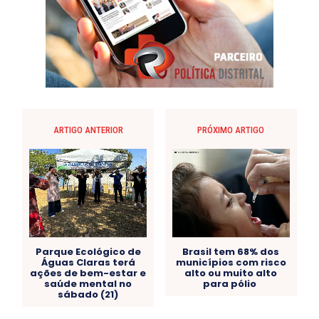
ARTIGO ANTERIOR
PRÓXIMO ARTIGO
Parque Ecológico de
Brasil tem 68% dos
Águas Claras terá
municípios com risco
ações de bem-estar e
alto ou muito alto
saúde mental no
para pólio
sábado (21)