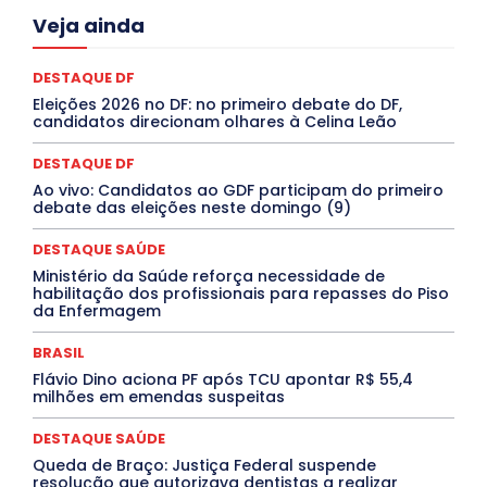
Acre
Alagoas
Amazonas
Bahia
BRASIL
Veja ainda
Ceará
Chikungunya
CLDF
COLUNAS
COMPORTAMENTO
CONCURSOS PÚBLICOS
Congressuanas & Esplanadumas
CONTRATO TEMPORÁRIO
DESTAQUE DF
Covid-19
Crônica Política
Crônicas
CULTURA
Eleições 2026 no DF: no primeiro debate do DF,
Cultura e Tal
DANÇA
Dengue
Denuncia
candidatos direcionam olhares à Celina Leão
DESTAQUE BRASIL
DESTAQUE DF
DESTAQUE SAÚDE
DESTAQUES
Destaques Enfermagem Unida
DESTAQUE DF
DESTAQUES OUTROS
DISTRITO FEDERAL
EDUCAÇÃO
Ao vivo: Candidatos ao GDF participam do primeiro
ELEIÇÕES
EMPREGO E OPORTUNIDADES
ENTORNO
debate das eleições neste domingo (9)
Especial
Espírito Santo
ESPORTE
ESTÁGIO
EVENTOS
EXPOSIÇÃO
Featured
Febre Amarela
DESTAQUE SAÚDE
Febre Oropouche
FILMES
Goiás
INTELIGÊNCIA ARTIFICIAL
INTERNACIONAL
Ministério da Saúde reforça necessidade de
Jogos Online
JUDICIÁRIO
LITERATURA
Maranhão
habilitação dos profissionais para repasses do Piso
Marburg
Mato Grosso
Mato Grosso do Sul
da Enfermagem
MEIO AMBIENTE
Minas Gerais
MOBILIDADE
MPOX
MÚSICA
O Plantonista
Opinião
Oropouche
Pará
BRASIL
Paraíba
Paraná
Pernambuco
Piauí
POLÍTICA
Flávio Dino aciona PF após TCU apontar R$ 55,4
PROCESSO SELETIVO
PUBLIEDITORIAL
milhões em emendas suspeitas
QUALIFICAÇÃO PROFISSIONAL
RESIDÊNCIA
Rio de Janeiro
Rio Grande do Sul
Roraima
DESTAQUE SAÚDE
Santa Catarina
São Paulo
SARAMPO
SAÚDE
Queda de Braço: Justiça Federal suspende
Saúde Agora
SEGURANÇA
Soltando o Verbo
resolução que autorizava dentistas a realizar
TÁ FROID?
TEATRO
TECNOLOGIA
TIC TAC