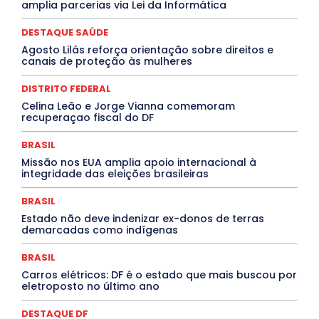
amplia parcerias via Lei da Informática
DESTAQUE BRASIL
DESTAQUE DF
DESTAQUE SAÚDE
DESTAQUES
Destaques Enfermagem Unida
DESTAQUE SAÚDE
DESTAQUES OUTROS
DISTRITO FEDERAL
EDUCAÇÃO
Agosto Lilás reforça orientação sobre direitos e
ELEIÇÕES
EMPREGO E OPORTUNIDADES
ENTORNO
canais de proteção às mulheres
Especial
Espírito Santo
ESPORTE
ESTÁGIO
EVENTOS
EXPOSIÇÃO
Featured
Febre Amarela
DISTRITO FEDERAL
Febre Oropouche
FILMES
Goiás
INTELIGÊNCIA ARTIFICIAL
INTERNACIONAL
Celina Leão e Jorge Vianna comemoram
Jogos Online
JUDICIÁRIO
LITERATURA
Maranhão
recuperaçao fiscal do DF
Marburg
Mato Grosso
Mato Grosso do Sul
MEIO AMBIENTE
Minas Gerais
MOBILIDADE
MPOX
BRASIL
MÚSICA
O Plantonista
Opinião
Oropouche
Pará
Missão nos EUA amplia apoio internacional à
Paraíba
Paraná
Pernambuco
Piauí
POLÍTICA
integridade das eleições brasileiras
PROCESSO SELETIVO
PUBLIEDITORIAL
QUALIFICAÇÃO PROFISSIONAL
RESIDÊNCIA
BRASIL
Rio de Janeiro
Rio Grande do Sul
Roraima
Santa Catarina
São Paulo
SARAMPO
SAÚDE
Estado não deve indenizar ex-donos de terras
demarcadas como indígenas
Saúde Agora
SEGURANÇA
Soltando o Verbo
TÁ FROID?
TEATRO
TECNOLOGIA
TIC TAC
Tocantins
Utilidade Pública
ZikaVirus
BRASIL
Carros elétricos: DF é o estado que mais buscou por
Mais
eletroposto no último ano
DESTAQUE DF