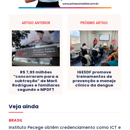
ARTIGO ANTERIOR
PRÓXIMO ARTIGO
R$ 7,93 milhões
IGESDF promove
“concorreram para a
treinamentos de
subtração” de Marli
prevenção e manejo
Rodrigues e familiares
clínico da dengue
segundo o MPDFT
Acre
Alagoas
Amazonas
Bahia
BRASIL
Veja ainda
Ceará
Chikungunya
CLDF
COLUNAS
COMPORTAMENTO
CONCURSOS PÚBLICOS
Congressuanas & Esplanadumas
CONTRATO TEMPORÁRIO
BRASIL
Covid-19
Crônica Política
Crônicas
CULTURA
Instituto Pecege obtém credenciamento como ICT e
Cultura e Tal
DANÇA
Dengue
Denuncia