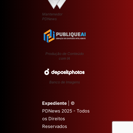
Mantenedor
PDNews
Produção de Conteúdo
com IA
Banco de Imagens
Expediente
| ©
PDNews 2025 - Todos
os Direitos
Reservados