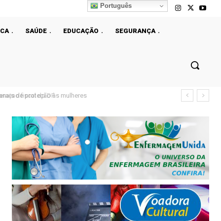
Português
ICA
SAÚDE
EDUCAÇÃO
SEGURANÇA
çao fiscal do DF