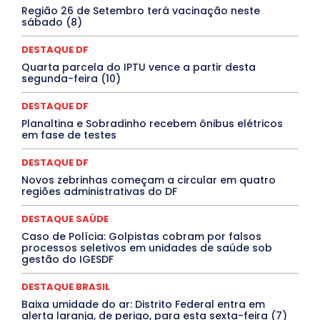
Covid-19
Crônica Política
Crônicas
CULTURA
Região 26 de Setembro terá vacinação neste
Cultura e Tal
DANÇA
Dengue
Denuncia
sábado (8)
DESTAQUE BRASIL
DESTAQUE DF
DESTAQUE SAÚDE
DESTAQUES
Destaques Enfermagem Unida
DESTAQUE DF
DESTAQUES OUTROS
DISTRITO FEDERAL
EDUCAÇÃO
Quarta parcela do IPTU vence a partir desta
ELEIÇÕES
EMPREGO E OPORTUNIDADES
ENTORNO
segunda-feira (10)
Especial
Espírito Santo
ESPORTE
ESTÁGIO
EVENTOS
EXPOSIÇÃO
Featured
Febre Amarela
DESTAQUE DF
Febre Oropouche
FILMES
Goiás
INTELIGÊNCIA ARTIFICIAL
INTERNACIONAL
Planaltina e Sobradinho recebem ônibus elétricos
Jogos Online
JUDICIÁRIO
LITERATURA
Maranhão
em fase de testes
Marburg
Mato Grosso
Mato Grosso do Sul
MEIO AMBIENTE
Minas Gerais
MOBILIDADE
MPOX
DESTAQUE DF
MÚSICA
O Plantonista
Opinião
Oropouche
Pará
Novos zebrinhas começam a circular em quatro
Paraíba
Paraná
Pernambuco
Piauí
POLÍTICA
regiões administrativas do DF
PROCESSO SELETIVO
PUBLIEDITORIAL
QUALIFICAÇÃO PROFISSIONAL
RESIDÊNCIA
DESTAQUE SAÚDE
Rio de Janeiro
Rio Grande do Sul
Roraima
Santa Catarina
São Paulo
SARAMPO
SAÚDE
Caso de Polícia: Golpistas cobram por falsos
processos seletivos em unidades de saúde sob
Saúde Agora
SEGURANÇA
Soltando o Verbo
gestão do IGESDF
TÁ FROID?
TEATRO
TECNOLOGIA
TIC TAC
Tocantins
Utilidade Pública
ZikaVirus
DESTAQUE BRASIL
Mais
Baixa umidade do ar: Distrito Federal entra em
alerta laranja, de perigo, para esta sexta-feira (7)