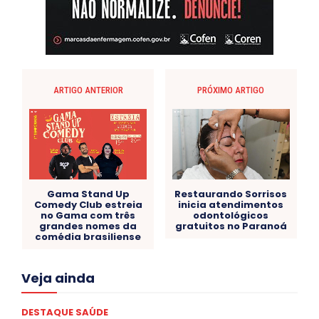
ARTIGO ANTERIOR
PRÓXIMO ARTIGO
Gama Stand Up
Restaurando Sorrisos
Comedy Club estreia
inicia atendimentos
no Gama com três
odontológicos
grandes nomes da
gratuitos no Paranoá
comédia brasiliense
Acre
Alagoas
Amazonas
Bahia
BRASIL
Veja ainda
Ceará
Chikungunya
CLDF
COLUNAS
COMPORTAMENTO
CONCURSOS PÚBLICOS
Congressuanas & Esplanadumas
CONTRATO TEMPORÁRIO
DESTAQUE SAÚDE