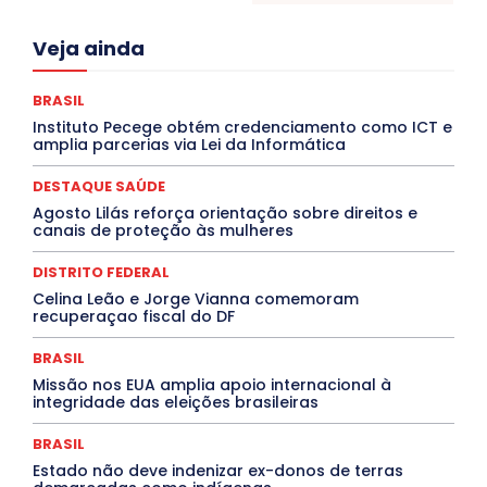
Acre
Alagoas
Amazonas
Bahia
BRASIL
Veja ainda
Ceará
Chikungunya
CLDF
COLUNAS
COMPORTAMENTO
CONCURSOS PÚBLICOS
Congressuanas & Esplanadumas
CONTRATO TEMPORÁRIO
BRASIL
Covid-19
Crônica Política
Crônicas
CULTURA
Instituto Pecege obtém credenciamento como ICT e
Cultura e Tal
DANÇA
Dengue
Denuncia
amplia parcerias via Lei da Informática
DESTAQUE BRASIL
DESTAQUE DF
DESTAQUE SAÚDE
DESTAQUES
Destaques Enfermagem Unida
DESTAQUE SAÚDE
DESTAQUES OUTROS
DISTRITO FEDERAL
EDUCAÇÃO
Agosto Lilás reforça orientação sobre direitos e
ELEIÇÕES
EMPREGO E OPORTUNIDADES
ENTORNO
canais de proteção às mulheres
Especial
Espírito Santo
ESPORTE
ESTÁGIO
EVENTOS
EXPOSIÇÃO
Featured
Febre Amarela
DISTRITO FEDERAL
Febre Oropouche
FILMES
Goiás
INTELIGÊNCIA ARTIFICIAL
INTERNACIONAL
Celina Leão e Jorge Vianna comemoram
Jogos Online
JUDICIÁRIO
LITERATURA
Maranhão
recuperaçao fiscal do DF
Marburg
Mato Grosso
Mato Grosso do Sul
MEIO AMBIENTE
Minas Gerais
MOBILIDADE
MPOX
BRASIL
MÚSICA
O Plantonista
Opinião
Oropouche
Pará
Missão nos EUA amplia apoio internacional à
Paraíba
Paraná
Pernambuco
Piauí
POLÍTICA
integridade das eleições brasileiras
PROCESSO SELETIVO
PUBLIEDITORIAL
QUALIFICAÇÃO PROFISSIONAL
RESIDÊNCIA
BRASIL
Rio de Janeiro
Rio Grande do Sul
Roraima
Santa Catarina
São Paulo
SARAMPO
SAÚDE
Estado não deve indenizar ex-donos de terras