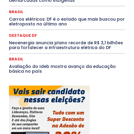
demarcadas como indígenas
Saúde Agora
SEGURANÇA
Soltando o Verbo
TÁ FROID?
TEATRO
TECNOLOGIA
TIC TAC
Tocantins
Utilidade Pública
ZikaVirus
BRASIL
Carros elétricos: DF é o estado que mais buscou por
Mais
eletroposto no último ano
DESTAQUE DF
Neoenergia anuncia plano recorde de R$ 3,1 bilhões
para fortalecer a infraestrutura elétrica do DF
BRASIL
Avaliação do Ideb mostra avanço da educação
básica no país