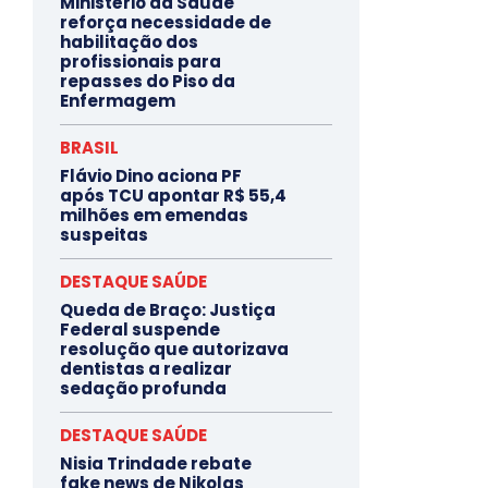
Ministério da Saúde
reforça necessidade de
habilitação dos
profissionais para
repasses do Piso da
Enfermagem
BRASIL
Flávio Dino aciona PF
após TCU apontar R$ 55,4
milhões em emendas
suspeitas
DESTAQUE SAÚDE
Queda de Braço: Justiça
Federal suspende
resolução que autorizava
dentistas a realizar
sedação profunda
DESTAQUE SAÚDE
Nisia Trindade rebate
fake news de Nikolas