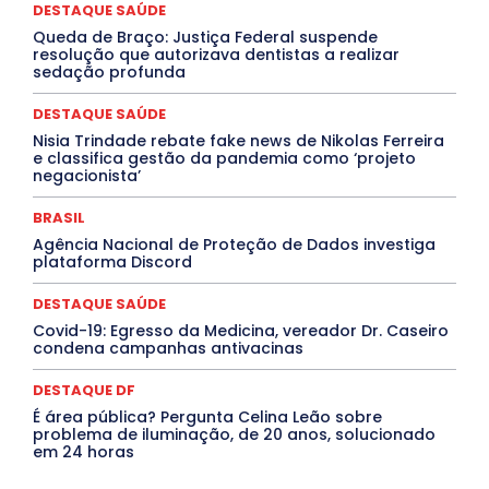
MÚSICA
O Plantonista
Opinião
Oropouche
Pará
DESTAQUE SAÚDE
Paraíba
Paraná
Pernambuco
Piauí
POLÍTICA
Queda de Braço: Justiça Federal suspende
PROCESSO SELETIVO
PUBLIEDITORIAL
resolução que autorizava dentistas a realizar
QUALIFICAÇÃO PROFISSIONAL
RESIDÊNCIA
sedação profunda
Rio de Janeiro
Rio Grande do Sul
Roraima
Santa Catarina
São Paulo
SARAMPO
SAÚDE
DESTAQUE SAÚDE
Saúde Agora
SEGURANÇA
Soltando o Verbo
Nisia Trindade rebate fake news de Nikolas Ferreira
TÁ FROID?
TEATRO
TECNOLOGIA
TIC TAC
e classifica gestão da pandemia como ‘projeto
Tocantins
Utilidade Pública
ZikaVirus
negacionista’
Mais
BRASIL
Agência Nacional de Proteção de Dados investiga
plataforma Discord
DESTAQUE SAÚDE
Covid-19: Egresso da Medicina, vereador Dr. Caseiro
condena campanhas antivacinas
DESTAQUE DF
É área pública? Pergunta Celina Leão sobre
problema de iluminação, de 20 anos, solucionado
em 24 horas