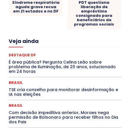
Síndrome respiratória
PDT questiona
aguda grave recua
liberação de
em 21 estados e no DF
empréstimo
consignado para
beneficiários de
programas sociais
Acre
Alagoas
Amazonas
Bahia
BRASIL
Veja ainda
Ceará
Chikungunya
CLDF
COLUNAS
COMPORTAMENTO
CONCURSOS PÚBLICOS
Congressuanas & Esplanadumas
CONTRATO TEMPORÁRIO
DESTAQUE DF
Covid-19
Crônica Política
Crônicas
CULTURA
É área pública? Pergunta Celina Leão sobre
Cultura e Tal
DANÇA
Dengue
Denuncia
problema de iluminação, de 20 anos, solucionado
DESTAQUE BRASIL
DESTAQUE DF
DESTAQUE SAÚDE
em 24 horas
DESTAQUES
Destaques Enfermagem Unida
DESTAQUES OUTROS
DISTRITO FEDERAL
EDUCAÇÃO
BRASIL
ELEIÇÕES
EMPREGO E OPORTUNIDADES
ENTORNO
TSE cria conselho para monitorar desinformação e
Especial
Espírito Santo
ESPORTE
ESTÁGIO
IA nas eleições
EVENTOS
EXPOSIÇÃO
Featured
Febre Amarela
Febre Oropouche
FILMES
Goiás
BRASIL
INTELIGÊNCIA ARTIFICIAL
INTERNACIONAL
Jogos Online
JUDICIÁRIO
LITERATURA
Maranhão
Com decisão impeditiva anterior, Moraes nega
Marburg
Mato Grosso
Mato Grosso do Sul
permissão de Bolsonaro para receber filhos no Dia
dos Pais
MEIO AMBIENTE
Minas Gerais
MOBILIDADE
MPOX
MÚSICA
O Plantonista
Opinião
Oropouche
Pará