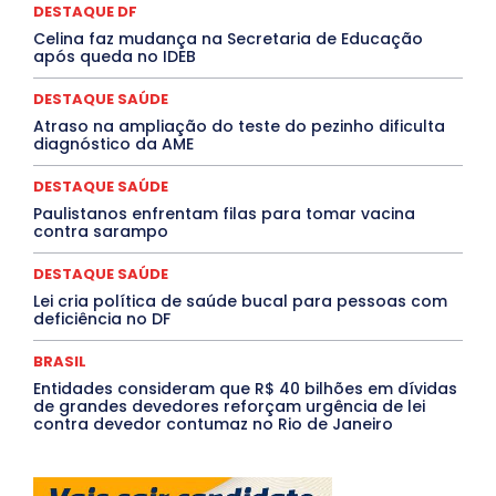
Paraíba
Paraná
Pernambuco
Piauí
POLÍTICA
DESTAQUE DF
PROCESSO SELETIVO
PUBLIEDITORIAL
Celina faz mudança na Secretaria de Educação
QUALIFICAÇÃO PROFISSIONAL
RESIDÊNCIA
após queda no IDEB
Rio de Janeiro
Rio Grande do Sul
Roraima
Santa Catarina
São Paulo
SARAMPO
SAÚDE
DESTAQUE SAÚDE
Saúde Agora
SEGURANÇA
Soltando o Verbo
Atraso na ampliação do teste do pezinho dificulta
TÁ FROID?
TEATRO
TECNOLOGIA
TIC TAC
diagnóstico da AME
Tocantins
Utilidade Pública
ZikaVirus
DESTAQUE SAÚDE
Mais
Paulistanos enfrentam filas para tomar vacina
contra sarampo
DESTAQUE SAÚDE
Lei cria política de saúde bucal para pessoas com
deficiência no DF
BRASIL
Entidades consideram que R$ 40 bilhões em dívidas
de grandes devedores reforçam urgência de lei
contra devedor contumaz no Rio de Janeiro