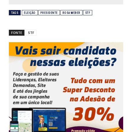
TAGS
ELEIÇÃO
PRESIDENTE
ROSA WEBER
STF
FONTE
STF