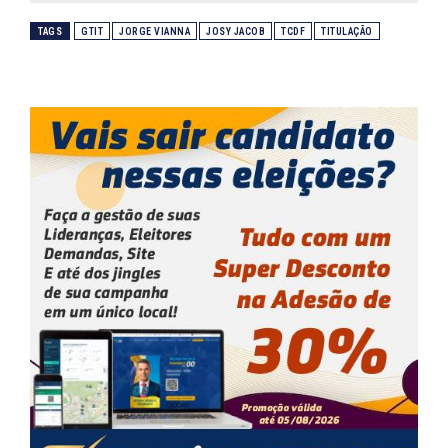
TAGS
GTIT
JORGE VIANNA
JOSY JACOB
TCDF
TITULAÇÃO