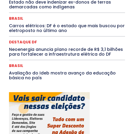
Santa Catarina
São Paulo
SARAMPO
SAÚDE
Estado não deve indenizar ex-donos de terras
demarcadas como indígenas
Saúde Agora
SEGURANÇA
Soltando o Verbo
TÁ FROID?
TEATRO
TECNOLOGIA
TIC TAC
Tocantins
Utilidade Pública
ZikaVirus
BRASIL
Carros elétricos: DF é o estado que mais buscou por
Mais
eletroposto no último ano
DESTAQUE DF
Neoenergia anuncia plano recorde de R$ 3,1 bilhões
para fortalecer a infraestrutura elétrica do DF
BRASIL
Avaliação do Ideb mostra avanço da educação
básica no país