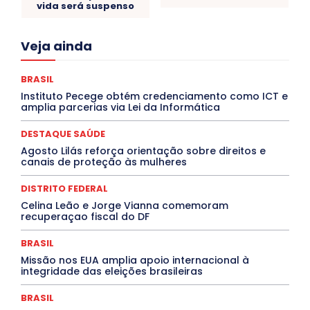
vida será suspenso
Acre
Alagoas
Amazonas
Bahia
BRASIL
Veja ainda
Ceará
Chikungunya
CLDF
COLUNAS
COMPORTAMENTO
CONCURSOS PÚBLICOS
Congressuanas & Esplanadumas
CONTRATO TEMPORÁRIO
BRASIL
Covid-19
Crônica Política
Crônicas
CULTURA
Instituto Pecege obtém credenciamento como ICT e
Cultura e Tal
DANÇA
Dengue
Denuncia
amplia parcerias via Lei da Informática
DESTAQUE BRASIL
DESTAQUE DF
DESTAQUE SAÚDE
DESTAQUES
Destaques Enfermagem Unida
DESTAQUE SAÚDE
DESTAQUES OUTROS
DISTRITO FEDERAL
EDUCAÇÃO
Agosto Lilás reforça orientação sobre direitos e
ELEIÇÕES
EMPREGO E OPORTUNIDADES
ENTORNO
canais de proteção às mulheres
Especial
Espírito Santo
ESPORTE
ESTÁGIO
EVENTOS
EXPOSIÇÃO
Featured
Febre Amarela
DISTRITO FEDERAL
Febre Oropouche
FILMES
Goiás
INTELIGÊNCIA ARTIFICIAL
INTERNACIONAL
Celina Leão e Jorge Vianna comemoram
Jogos Online
JUDICIÁRIO
LITERATURA
Maranhão
recuperaçao fiscal do DF
Marburg
Mato Grosso
Mato Grosso do Sul
MEIO AMBIENTE
Minas Gerais
MOBILIDADE
MPOX
BRASIL
MÚSICA
O Plantonista
Opinião
Oropouche
Pará
Missão nos EUA amplia apoio internacional à
Paraíba
Paraná
Pernambuco
Piauí
POLÍTICA
integridade das eleições brasileiras
PROCESSO SELETIVO
PUBLIEDITORIAL
QUALIFICAÇÃO PROFISSIONAL
RESIDÊNCIA
BRASIL
Rio de Janeiro
Rio Grande do Sul
Roraima