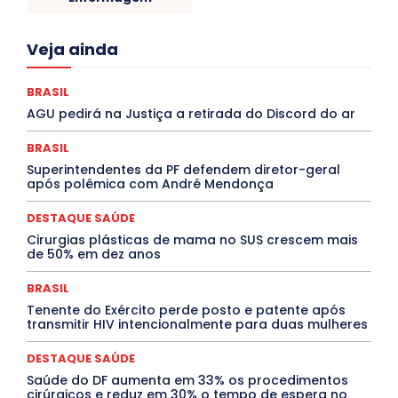
Acre
Alagoas
Amazonas
Bahia
BRASIL
Veja ainda
Ceará
Chikungunya
CLDF
COLUNAS
COMPORTAMENTO
CONCURSOS PÚBLICOS
Congressuanas & Esplanadumas
CONTRATO TEMPORÁRIO
BRASIL
Covid-19
Crônica Política
Crônicas
CULTURA
AGU pedirá na Justiça a retirada do Discord do ar
Cultura e Tal
DANÇA
Dengue
Denuncia
DESTAQUE BRASIL
DESTAQUE DF
DESTAQUE SAÚDE
BRASIL
DESTAQUES
Destaques Enfermagem Unida
Superintendentes da PF defendem diretor-geral
DESTAQUES OUTROS
DISTRITO FEDERAL
EDUCAÇÃO
após polêmica com André Mendonça
ELEIÇÕES
EMPREGO E OPORTUNIDADES
ENTORNO
Especial
Espírito Santo
ESPORTE
ESTÁGIO
EVENTOS
EXPOSIÇÃO
Featured
Febre Amarela
DESTAQUE SAÚDE
Febre Oropouche
FILMES
Goiás
Cirurgias plásticas de mama no SUS crescem mais
INTELIGÊNCIA ARTIFICIAL
INTERNACIONAL
de 50% em dez anos
Jogos Online
JUDICIÁRIO
LITERATURA
Maranhão
Marburg
Mato Grosso
Mato Grosso do Sul
BRASIL
MEIO AMBIENTE
Minas Gerais
MOBILIDADE
MPOX
Tenente do Exército perde posto e patente após
MÚSICA
O Plantonista
Opinião
Oropouche
Pará
transmitir HIV intencionalmente para duas mulheres
Paraíba
Paraná
Pernambuco
Piauí
POLÍTICA
PROCESSO SELETIVO
PUBLIEDITORIAL
DESTAQUE SAÚDE
QUALIFICAÇÃO PROFISSIONAL
RESIDÊNCIA
Rio de Janeiro
Rio Grande do Sul
Roraima
Saúde do DF aumenta em 33% os procedimentos
Santa Catarina
São Paulo
SARAMPO
SAÚDE
cirúrgicos e reduz em 30% o tempo de espera no