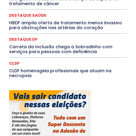
tratamento de câncer
Saúde Agora
SEGURANÇA
Soltando o Verbo
TÁ FROID?
TEATRO
TECNOLOGIA
TIC TAC
Tocantins
Utilidade Pública
ZikaVirus
DESTAQUE SAÚDE
HBDF amplia oferta de tratamento menos invasivo
Mais
para obstruções nas artérias do coração
DESTAQUE DF
Carreta da Inclusão chega a Sobradinho com
serviços para pessoas com deficiência
CLDF
CLDF homenageia profissionais que atuam na
necropsia