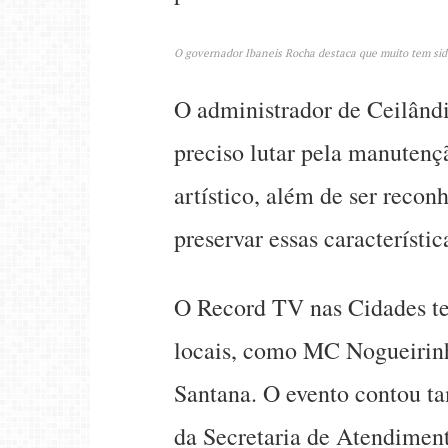
O governador Ibaneis Rocha destaca que muito tem sido 
O administrador de Ceilândi
preciso lutar pela manutenç
artístico, além de ser reco
preservar essas característic
O Record TV nas Cidades te
locais, como MC Nogueirinh
Santana. O evento contou t
da Secretaria de Atendimen