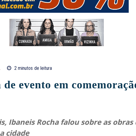
L
2
minutos
de leitura
pa de evento em comemoração
s, Ibaneis Rocha falou sobre as obras 
a cidade