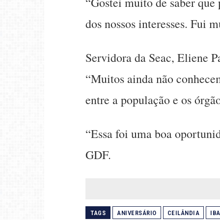
“Gostei muito de saber que 
dos nossos interesses. Fui m
Servidora da Seac, Eliene P
“Muitos ainda não conhecem
entre a população e os órgã
“Essa foi uma boa oportunid
GDF.
TAGS
ANIVERSÁRIO
CEILÂNDIA
IB