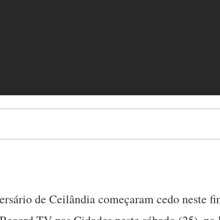
rsário de Ceilândia começaram cedo neste fi
 Record TV nas Cidades neste sábado (25), na 