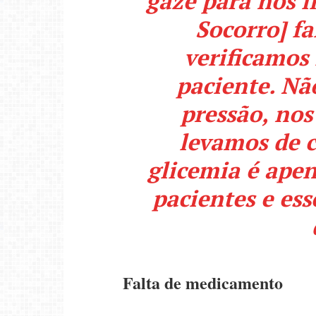
gaze para nós l
Socorro] f
verificamos
paciente. Nã
pressão, nos
levamos de c
glicemia é apen
pacientes e ess
Falta de medicamento