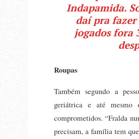
Indapamida. So
daí pra fazer
jogados fora 
desp
Roupas
Também segundo a pessoa
geriátrica e até mesmo 
comprometidos. “Fralda nun
precisam, a família tem qu