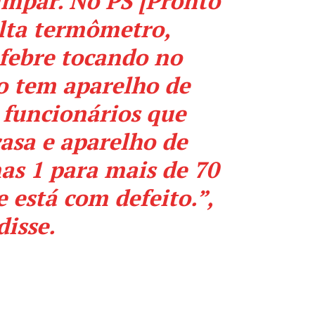
impar. No PS [Pronto
alta termômetro,
 febre tocando no
o tem aparelho de
 funcionários que
asa e aparelho de
as 1 para mais de 70
e está com defeito.”,
disse.