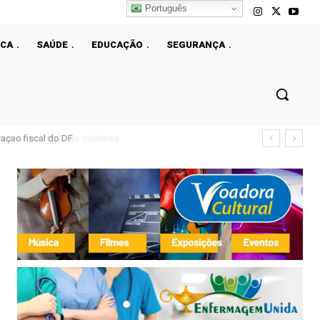
Português
ICA
SAÚDE
EDUCAÇÃO
SEGURANÇA
çao fiscal do DF