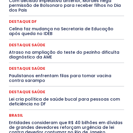
Com decisão impeditiva anterior, Moraes nega
INTELIGÊNCIA ARTIFICIAL
INTERNACIONAL
permissão de Bolsonaro para receber filhos no Dia
dos Pais
Jogos Online
JUDICIÁRIO
LITERATURA
Maranhão
Marburg
Mato Grosso
Mato Grosso do Sul
MEIO AMBIENTE
Minas Gerais
DESTAQUE DF
MOBILIDADE
MPOX
MÚSICA
O Plantonista
Celina faz mudança na Secretaria de Educação
Opinião
Oropouche
Pará
Paraíba
Paraná
após queda no IDEB
Pernambuco
Piauí
POLÍTICA
PROCESSO SELETIVO
PUBLIEDITORIAL
DESTAQUE SAÚDE
QUALIFICAÇÃO PROFISSIONAL
RESIDÊNCIA
Atraso na ampliação do teste do pezinho dificulta
Rio de Janeiro
Rio Grande do Sul
Roraima
diagnóstico da AME
Santa Catarina
São Paulo
SARAMPO
SAÚDE
Saúde Agora
SEGURANÇA
Soltando o Verbo
DESTAQUE SAÚDE
TÁ FROID?
TEATRO
TECNOLOGIA
TIC TAC
Tocantins
Utilidade Pública
ZikaVirus
Paulistanos enfrentam filas para tomar vacina
contra sarampo
Mais
DESTAQUE SAÚDE
Lei cria política de saúde bucal para pessoas com
deficiência no DF
BRASIL
Entidades consideram que R$ 40 bilhões em dívidas
de grandes devedores reforçam urgência de lei
contra devedor contumaz no Rio de Janeiro