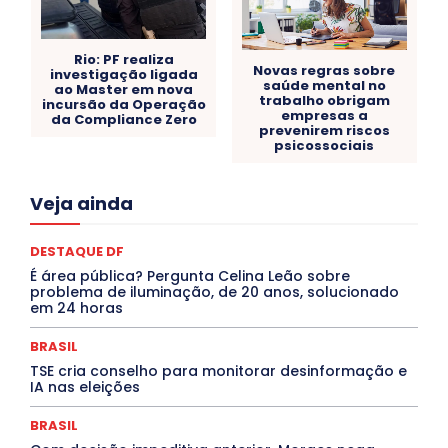
Rio: PF realiza
Novas regras sobre
investigação ligada
saúde mental no
ao Master em nova
trabalho obrigam
incursão da Operação
empresas a
da Compliance Zero
prevenirem riscos
psicossociais
Acre
Alagoas
Amazonas
Bahia
BRASIL
Veja ainda
Ceará
Chikungunya
CLDF
COLUNAS
COMPORTAMENTO
CONCURSOS PÚBLICOS
Congressuanas & Esplanadumas
DESTAQUE DF
CONTRATO TEMPORÁRIO
Covid-19
É área pública? Pergunta Celina Leão sobre
Crônica Política
Crônicas
CULTURA
problema de iluminação, de 20 anos, solucionado
Cultura e Tal
DANÇA
Dengue
Denuncia
em 24 horas
DESTAQUE BRASIL
DESTAQUE DF
DESTAQUE SAÚDE
DESTAQUES
BRASIL
Destaques Enfermagem Unida
DESTAQUES OUTROS
TSE cria conselho para monitorar desinformação e
DISTRITO FEDERAL
EDUCAÇÃO
ELEIÇÕES
IA nas eleições
EMPREGO E OPORTUNIDADES
ENTORNO
Especial
Espírito Santo
ESPORTE
ESTÁGIO
EVENTOS
BRASIL
EXPOSIÇÃO
Featured
Febre Amarela
Febre Oropouche
FILMES
Goiás