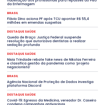
habilitação dos profissionais para repasses do Piso
Marburg
Mato Grosso
Mato Grosso do Sul
da Enfermagem
MEIO AMBIENTE
Minas Gerais
MOBILIDADE
MPOX
MÚSICA
O Plantonista
Opinião
Oropouche
Pará
BRASIL
Paraíba
Paraná
Pernambuco
Piauí
POLÍTICA
Flávio Dino aciona PF após TCU apontar R$ 55,4
PROCESSO SELETIVO
PUBLIEDITORIAL
milhões em emendas suspeitas
QUALIFICAÇÃO PROFISSIONAL
RESIDÊNCIA
Rio de Janeiro
Rio Grande do Sul
Roraima
DESTAQUE SAÚDE
Santa Catarina
São Paulo
SARAMPO
SAÚDE
Queda de Braço: Justiça Federal suspende
Saúde Agora
SEGURANÇA
Soltando o Verbo
resolução que autorizava dentistas a realizar
TÁ FROID?
TEATRO
TECNOLOGIA
TIC TAC
sedação profunda
Tocantins
Utilidade Pública
ZikaVirus
DESTAQUE SAÚDE
Mais
Nisia Trindade rebate fake news de Nikolas Ferreira
e classifica gestão da pandemia como ‘projeto
negacionista’
BRASIL
Agência Nacional de Proteção de Dados investiga
plataforma Discord
DESTAQUE SAÚDE
Covid-19: Egresso da Medicina, vereador Dr. Caseiro
condena campanhas antivacinas