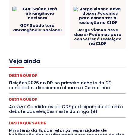
GDF Saúde terá
abrangência nacional
Jorge Vianna deve
deixar Podemos para
concorrer à reeleição
na CLDF
Acre
Alagoas
Amazonas
Bahia
BRASIL
Veja ainda
Ceará
Chikungunya
CLDF
COLUNAS
COMPORTAMENTO
CONCURSOS PÚBLICOS
Congressuanas & Esplanadumas
CONTRATO TEMPORÁRIO
DESTAQUE DF
Covid-19
Crônica Política
Crônicas
CULTURA
Eleições 2026 no DF: no primeiro debate do DF,
Cultura e Tal
DANÇA
Dengue
Denuncia
candidatos direcionam olhares à Celina Leão
DESTAQUE BRASIL
DESTAQUE DF
DESTAQUE SAÚDE
DESTAQUES
Destaques Enfermagem Unida
DESTAQUE DF
DESTAQUES OUTROS
DISTRITO FEDERAL
EDUCAÇÃO
Ao vivo: Candidatos ao GDF participam do primeiro
ELEIÇÕES
EMPREGO E OPORTUNIDADES
ENTORNO
debate das eleições neste domingo (9)
Especial
Espírito Santo
ESPORTE
ESTÁGIO
EVENTOS
EXPOSIÇÃO
Featured
Febre Amarela
DESTAQUE SAÚDE
Febre Oropouche
FILMES
Goiás
INTELIGÊNCIA ARTIFICIAL
INTERNACIONAL
Ministério da Saúde reforça necessidade de
Jogos Online
JUDICIÁRIO
LITERATURA
Maranhão