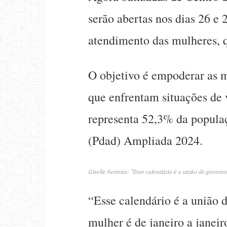
serão abertas nos dias 26 e
atendimento das mulheres, q
O objetivo é empoderar as m
que enfrentam situações de 
representa 52,3% da populaç
(Pdad) Ampliada 2024.
Giselle Ferreira: “Esse calendário é a união do governo
“Esse calendário é a união d
mulher é de janeiro a janei