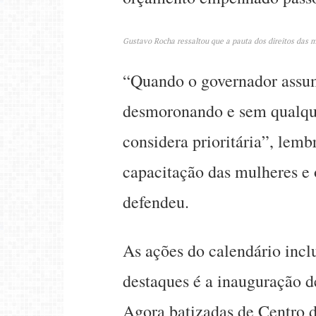
Gustavo Rocha ressaltou que a pauta dos direitos das m
“Quando o governador assum
desmoronando e sem qualquer
considera prioritária”, lem
capacitação das mulheres e 
defendeu.
As ações do calendário incl
destaques é a inauguração d
Agora batizadas de Centro 