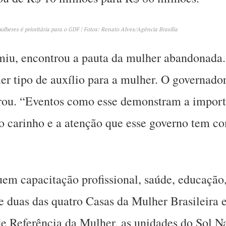
ulheres é prioritária para o GDF | Fotos: Renato Alves/Agência Brasília
iu, encontrou a pauta da mulher abandonada.
 tipo de auxílio para a mulher. O governador
brou. “Eventos como esse demonstram a importâ
o carinho e a atenção que esse governo tem c
uem capacitação profissional, saúde, educação
e duas das quatro Casas da Mulher Brasileira 
de Referência da Mulher, as unidades do Sol 