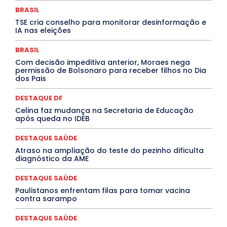
DESTAQUES OUTROS
DISTRITO FEDERAL
EDUCAÇÃO
BRASIL
ELEIÇÕES
EMPREGO E OPORTUNIDADES
ENTORNO
TSE cria conselho para monitorar desinformação e
Especial
Espírito Santo
ESPORTE
ESTÁGIO
IA nas eleições
EVENTOS
EXPOSIÇÃO
Featured
Febre Amarela
Febre Oropouche
FILMES
Goiás
BRASIL
INTELIGÊNCIA ARTIFICIAL
INTERNACIONAL
Jogos Online
JUDICIÁRIO
LITERATURA
Maranhão
Com decisão impeditiva anterior, Moraes nega
Marburg
Mato Grosso
Mato Grosso do Sul
permissão de Bolsonaro para receber filhos no Dia
dos Pais
MEIO AMBIENTE
Minas Gerais
MOBILIDADE
MPOX
MÚSICA
O Plantonista
Opinião
Oropouche
Pará
Paraíba
Paraná
Pernambuco
Piauí
POLÍTICA
DESTAQUE DF
PROCESSO SELETIVO
PUBLIEDITORIAL
Celina faz mudança na Secretaria de Educação
QUALIFICAÇÃO PROFISSIONAL
RESIDÊNCIA
após queda no IDEB
Rio de Janeiro
Rio Grande do Sul
Roraima
Santa Catarina
São Paulo
SARAMPO
SAÚDE
DESTAQUE SAÚDE
Saúde Agora
SEGURANÇA
Soltando o Verbo
Atraso na ampliação do teste do pezinho dificulta
TÁ FROID?
TEATRO
TECNOLOGIA
TIC TAC
diagnóstico da AME
Tocantins
Utilidade Pública
ZikaVirus
DESTAQUE SAÚDE
Mais
Paulistanos enfrentam filas para tomar vacina
contra sarampo
DESTAQUE SAÚDE