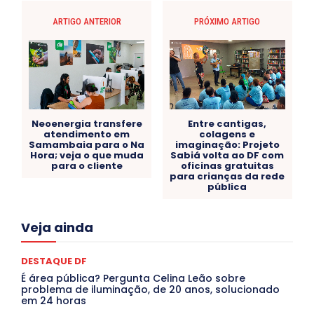
ARTIGO ANTERIOR
PRÓXIMO ARTIGO
Neoenergia transfere
Entre cantigas,
atendimento em
colagens e
Samambaia para o Na
imaginação: Projeto
Hora; veja o que muda
Sabiá volta ao DF com
para o cliente
oficinas gratuitas
para crianças da rede
pública
Acre
Alagoas
Amazonas
Bahia
BRASIL
Veja ainda
Ceará
Chikungunya
CLDF
COLUNAS
COMPORTAMENTO
CONCURSOS PÚBLICOS
Congressuanas & Esplanadumas
CONTRATO TEMPORÁRIO
DESTAQUE DF
Covid-19
Crônica Política
Crônicas
CULTURA
É área pública? Pergunta Celina Leão sobre
Cultura e Tal
DANÇA
Dengue
Denuncia
problema de iluminação, de 20 anos, solucionado
DESTAQUE BRASIL
DESTAQUE DF
DESTAQUE SAÚDE
em 24 horas
DESTAQUES
Destaques Enfermagem Unida