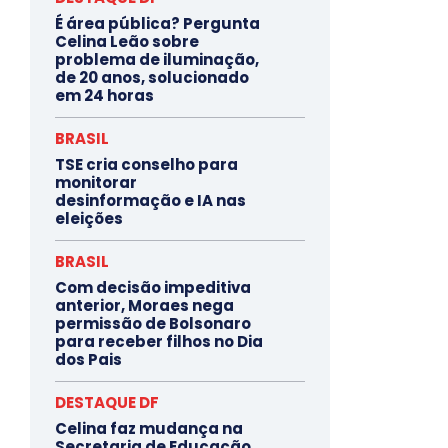
É área pública? Pergunta
Celina Leão sobre
problema de iluminação,
de 20 anos, solucionado
em 24 horas
BRASIL
TSE cria conselho para
monitorar
desinformação e IA nas
eleições
BRASIL
Com decisão impeditiva
anterior, Moraes nega
permissão de Bolsonaro
para receber filhos no Dia
dos Pais
DESTAQUE DF
Celina faz mudança na
Secretaria de Educação