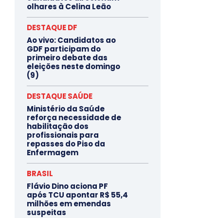
olhares à Celina Leão
DESTAQUE DF
Ao vivo: Candidatos ao
GDF participam do
primeiro debate das
eleições neste domingo
(9)
DESTAQUE SAÚDE
Ministério da Saúde
reforça necessidade de
habilitação dos
profissionais para
repasses do Piso da
Enfermagem
BRASIL
Flávio Dino aciona PF
após TCU apontar R$ 55,4
milhões em emendas
suspeitas