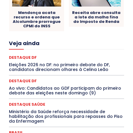
Mendonça acata
Receita abre consulta
recurso e ordena que
a lote da malha fina
Alcolumbre prorrogue
do Imposto de Renda
CPMI do INSS
Acre
Alagoas
Amazonas
Bahia
BRASIL
Veja ainda
Ceará
Chikungunya
CLDF
COLUNAS
COMPORTAMENTO
CONCURSOS PÚBLICOS
Congressuanas & Esplanadumas
CONTRATO TEMPORÁRIO
DESTAQUE DF
Covid-19
Crônica Política
Crônicas
CULTURA
Eleições 2026 no DF: no primeiro debate do DF,
Cultura e Tal
DANÇA
Dengue
Denuncia
candidatos direcionam olhares à Celina Leão
DESTAQUE BRASIL
DESTAQUE DF
DESTAQUE SAÚDE
DESTAQUES
Destaques Enfermagem Unida
DESTAQUE DF
DESTAQUES OUTROS
DISTRITO FEDERAL
EDUCAÇÃO
Ao vivo: Candidatos ao GDF participam do primeiro
ELEIÇÕES
EMPREGO E OPORTUNIDADES
ENTORNO
debate das eleições neste domingo (9)
Especial
Espírito Santo
ESPORTE
ESTÁGIO
EVENTOS
EXPOSIÇÃO
Featured
Febre Amarela
DESTAQUE SAÚDE
Febre Oropouche
FILMES
Goiás
INTELIGÊNCIA ARTIFICIAL
INTERNACIONAL
Ministério da Saúde reforça necessidade de
Jogos Online
JUDICIÁRIO
LITERATURA
Maranhão
habilitação dos profissionais para repasses do Piso
Marburg
Mato Grosso
Mato Grosso do Sul
da Enfermagem
MEIO AMBIENTE
Minas Gerais
MOBILIDADE
MPOX
MÚSICA
O Plantonista
Opinião
Oropouche
Pará
BRASIL