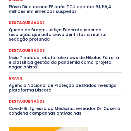
Paraíba
Paraná
Pernambuco
Piauí
POLÍTICA
Flávio Dino aciona PF após TCU apontar R$ 55,4
PROCESSO SELETIVO
PUBLIEDITORIAL
milhões em emendas suspeitas
QUALIFICAÇÃO PROFISSIONAL
RESIDÊNCIA
Rio de Janeiro
Rio Grande do Sul
Roraima
DESTAQUE SAÚDE
Santa Catarina
São Paulo
SARAMPO
SAÚDE
Queda de Braço: Justiça Federal suspende
Saúde Agora
SEGURANÇA
Soltando o Verbo
resolução que autorizava dentistas a realizar
TÁ FROID?
TEATRO
TECNOLOGIA
TIC TAC
sedação profunda
Tocantins
Utilidade Pública
ZikaVirus
DESTAQUE SAÚDE
Mais
Nisia Trindade rebate fake news de Nikolas Ferreira
e classifica gestão da pandemia como ‘projeto
negacionista’
BRASIL
Agência Nacional de Proteção de Dados investiga
plataforma Discord
DESTAQUE SAÚDE
Covid-19: Egresso da Medicina, vereador Dr. Caseiro
condena campanhas antivacinas