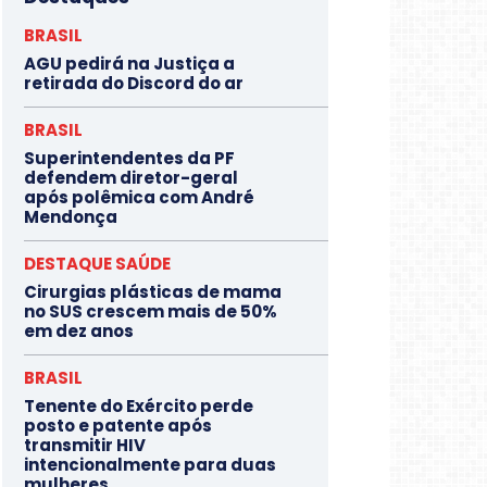
BRASIL
AGU pedirá na Justiça a
retirada do Discord do ar
BRASIL
Superintendentes da PF
defendem diretor-geral
após polêmica com André
Mendonça
DESTAQUE SAÚDE
Cirurgias plásticas de mama
no SUS crescem mais de 50%
em dez anos
BRASIL
Tenente do Exército perde
posto e patente após
transmitir HIV
intencionalmente para duas
mulheres